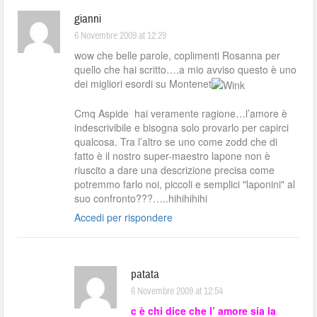
gianni
6 Novembre 2009 at 12:29
wow che belle parole, coplimenti Rosanna per
quello che hai scritto….a mio avviso questo è uno
dei migliori esordi su Montenet
Cmq Aspide hai veramente ragione…l’amore è
indescrivibile e bisogna solo provarlo per capirci
qualcosa. Tra l’altro se uno come zodd che di
fatto è il nostro super-maestro lapone non è
riuscito a dare una descrizione precisa come
potremmo farlo noi, piccoli e semplici "laponini" al
suo confronto???…..hihihihihi
Accedi per rispondere
patata
6 Novembre 2009 at 12:54
c è chi dice che l’ amore sia la