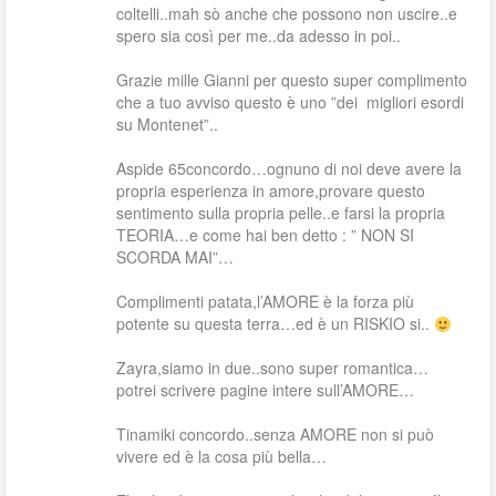
coltelli..mah sò anche che possono non uscire..e
spero sia così per me..da adesso in poi..
Grazie mille Gianni per questo super complimento
che a tuo avviso questo è uno ”dei migliori esordi
su Montenet”..
Aspide 65concordo…ognuno di noi deve avere la
propria esperienza in amore,provare questo
sentimento sulla propria pelle..e farsi la propria
TEORIA…e come hai ben detto : ” NON SI
SCORDA MAI”…
Complimenti patata,l’AMORE è la forza più
potente su questa terra…ed è un RISKIO si..
Zayra,siamo in due..sono super romantica…
potrei scrivere pagine intere sull’AMORE…
Tinamiki concordo..senza AMORE non si può
vivere ed è la cosa più bella…