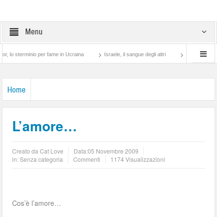
Menu
inio per fame in Ucraina
Israele, il sangue degli altri
Lotta di classe… tra preti
Home
L’amore…
Creato da
Cat Love
Data:
05 Novembre 2009
in: Senza categoria
Commenti
1174 Visualizzazioni
Cos’è l’amore…