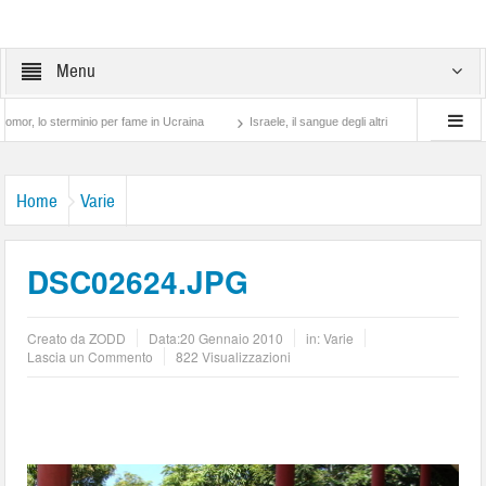
Menu
 sterminio per fame in Ucraina
Israele, il sangue degli altri
Lotta di classe… tr
Home
Varie
DSC02624.JPG
Creato da
ZODD
Data:
20 Gennaio 2010
in:
Varie
Lascia un Commento
822 Visualizzazioni