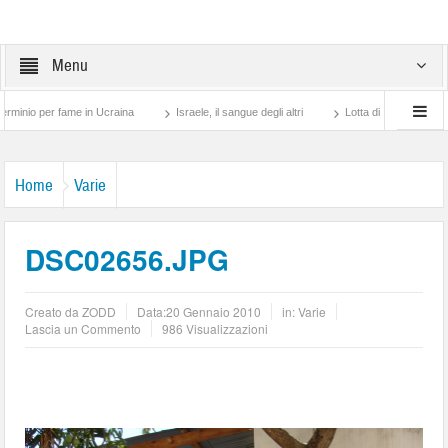
Menu
per fame in Ucraina
Israele, il sangue degli altri
Lotta di classe… tra preti e fr
Home
Varie
DSC02656.JPG
Creato da
ZODD
Data:
20 Gennaio 2010
in:
Varie
Lascia un Commento
986 Visualizzazioni