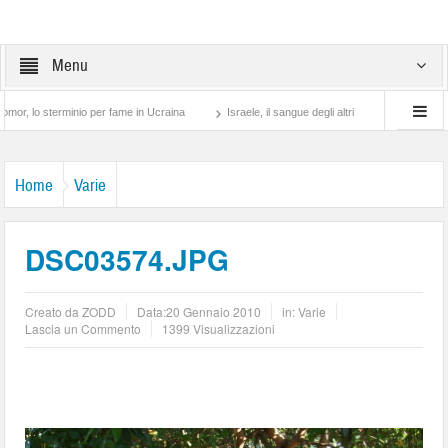
Menu
sterminio per fame in Ucraina
Israele, il sangue degli altri
Lotta di classe… tra
Home
Varie
DSC03574.JPG
Creato da
ZODD
Data:
20 Gennaio 2010
in:
Varie
Lascia un Commento
1399 Visualizzazioni