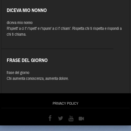
DICEVA MIO NONNO
diceva mio nonno
R'spiett' a ci t' r'spett' e r'spunn' a ci t' chiam'. Rispetta chi ti rispetta e rispondi a
chi ti chiama.
FRASE DEL GIORNO
frase del giorno
Chi aumenta conoscenza, aumenta dolore.
PRIVACY POLICY