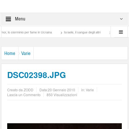
Menu
terminio per fame in Ucraina
Israele, il sangue degli altri
Lotta di classe… tra p
Home
Varie
DSC02398.JPG
Creato da
ZODD
Data:
20 Gennaio 2010
in:
Varie
Lascia un Commento
850 Visualizzazioni