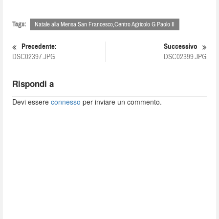
Tags:
Natale alla Mensa San Francesco,Centro Agricolo G Paolo II
Precedente:
Successivo
DSC02397.JPG
DSC02399.JPG
Rispondi a
Devi essere
connesso
per inviare un commento.