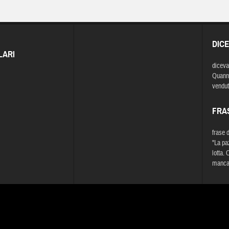
DIC
LARI
diceva
Quann'
venduto
FRA
frase 
"La paz
lotta.
manca 