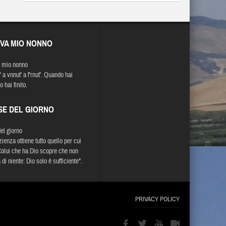
EVA MIO NONNO
 mio nonno
 a vnnut' a f'rnut'. Quando hai
 hai finito.
SE DEL GIORNO
del giorno
ienza ottiene tutto quello per cui
 Colui che ha Dio scopre che non
di niente: Dio solo è sufficiente".
PRIVACY POLICY