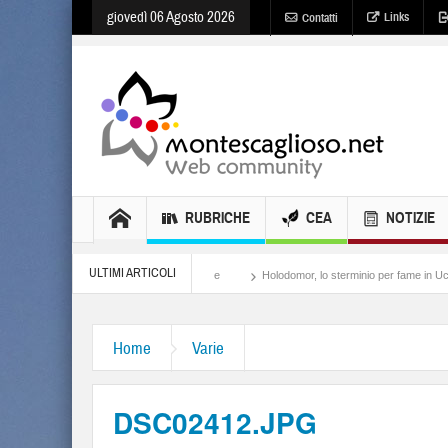
giovedì 06 Agosto 2026
Links
Contatti
RUBRICHE
CEA
NOTIZIE
ULTIMI ARTICOLI
Meloni, il lamento al potere
Holodomor, lo sterminio per fame in Ucraina
Isr
Home
Varie
DSC02412.JPG