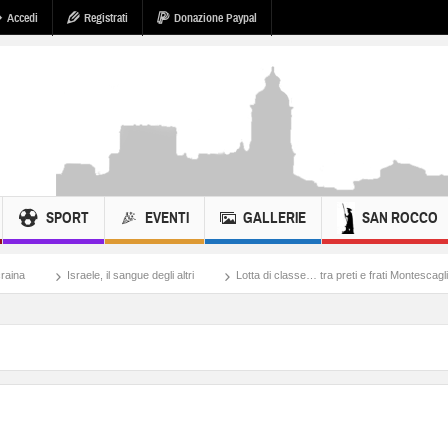
Accedi
Registrati
Donazione Paypal
SPORT
EVENTI
GALLERIE
SAN ROCCO
aele, il sangue degli altri
Lotta di classe… tra preti e frati Montescaglioso
Tona