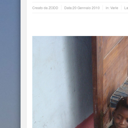
Creato da
ZODD
Data:
20 Gennaio 2010
in:
Varie
La