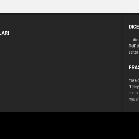
DIC
LARI
… dic
Rutt’ 
senza 
FRA
frase 
"L'ele
compor
massim