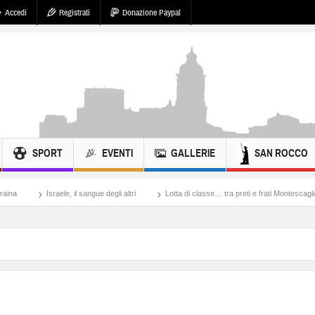
Accedi
Registrati
Donazione Paypal
SPORT
EVENTI
GALLERIE
SAN ROCCO
, il sangue degli altri
Lotta di classe… tra preti e frati Montescaglioso
Tonache