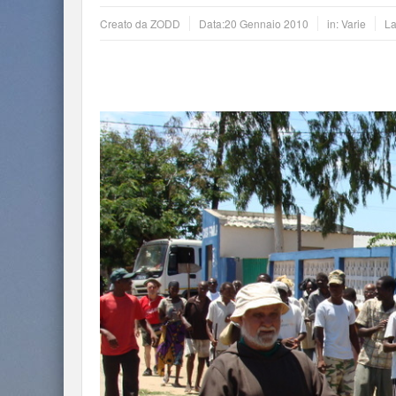
Creato da
ZODD
Data:
20 Gennaio 2010
in:
Varie
La