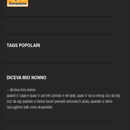
TAGS POPOLARI
DICEVA MIO NONNO
…diceva mio nonno
quand s' zapp e quan s' pot nè cumbar e nè npot, quan s' và a vnmaj zizi da doj
zizi da daj quando si fanno lavori pesanti nessuno ti aiuta, quando si deve
raccogliere tutti sono disponibili