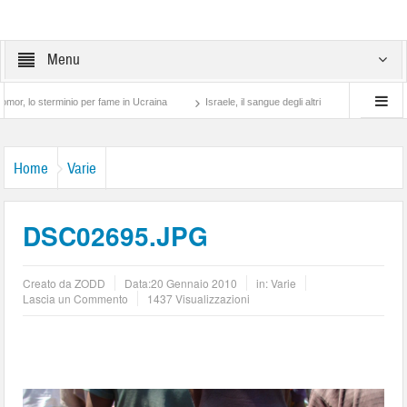
Menu
rminio per fame in Ucraina
Israele, il sangue degli altri
Lotta di classe… tra pr
Home
Varie
DSC02695.JPG
Creato da
ZODD
Data:
20 Gennaio 2010
in:
Varie
Lascia un Commento
1437 Visualizzazioni