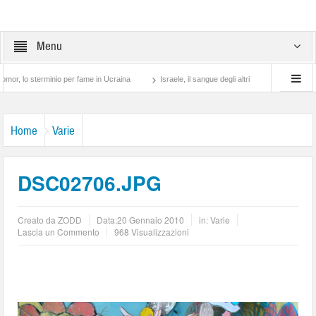
Menu
erminio per fame in Ucraina
Israele, il sangue degli altri
Lotta di classe… tra p
Home
Varie
DSC02706.JPG
Creato da
ZODD
Data:
20 Gennaio 2010
in:
Varie
Lascia un Commento
968 Visualizzazioni