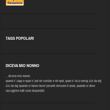
TAGS POPOLARI
DICEVA MIO NONNO
…diceva mio nonno
quand s' zapp e quan s' pot nè cumbar e nè npot, quan s' và a vnmaj zizi da doj
zizi da daj quando si fanno lavori pesanti nessuno ti aiuta, quando si deve
raccogliere tutti sono disponibili