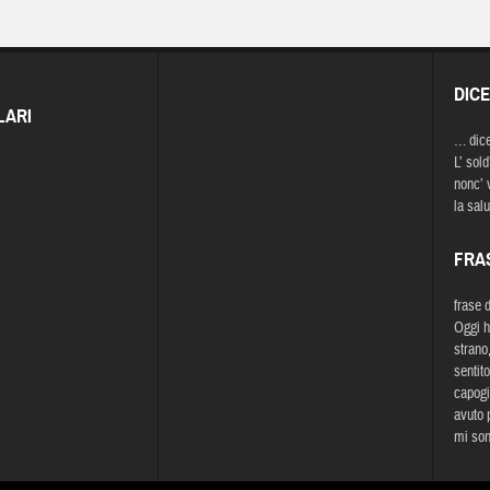
DIC
LARI
… dic
L’ sold
nonc’ 
la salu
FRA
frase 
Oggi h
strano
sentit
capogir
avuto 
mi son 