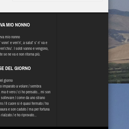
EVA MIO NONNO
eva mio nonno
’ vonn’ e ven’n’, a salut’ s’ n’ va e
ven’chiu’. I soldi vanno e vengono,
te se ne va e non ritorna più.
SE DEL GIORNO
del giorno
o imparato a volare / sembra
, ma è vero / ci ho pensato... mi son
o sollevare / come da uno strano
o / Il cuore si è quasi fermato / ho
paura e son caduto / ma per fortuna
rialzato / e ho riprovato...