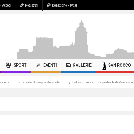
Accedi
Registrati
Donazione Paypal
SPORT
EVENTI
GALLERIE
SAN ROCCO
l sangue degli altri
Lotta di classe… tra preti e frati Montescaglioso
Tonache, p