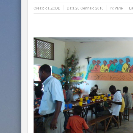
Creato da
ZODD
Data:
20 Gennaio 2010
in:
Varie
La