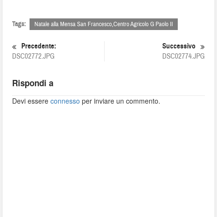
Tags:
Natale alla Mensa San Francesco,Centro Agricolo G Paolo II
Precedente:
Successivo
DSC02772.JPG
DSC02774.JPG
Rispondi a
Devi essere
connesso
per inviare un commento.