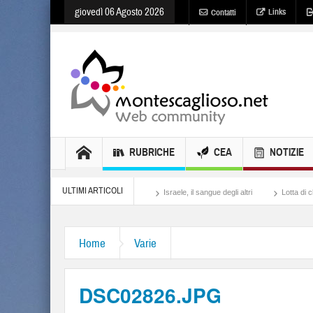
giovedì 06 Agosto 2026
Links
Contatti
RUBRICHE
CEA
NOTIZIE
ULTIMI ARTICOLI
io per fame in Ucraina
Israele, il sangue degli altri
Lotta di classe… tra preti e
Home
Varie
DSC02826.JPG