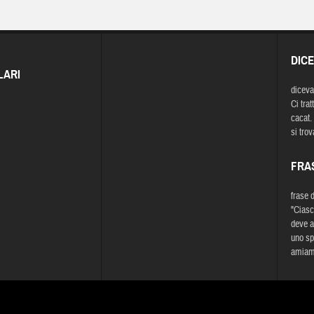
DIC
LARI
diceva
Ci tratt
cacat. 
si trov
FRA
frase 
"Ciasc
deve a
uno sp
amiamo