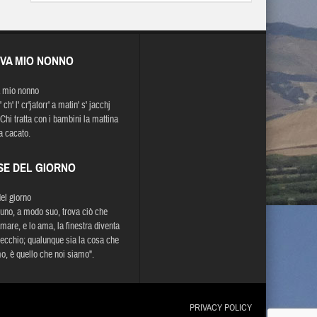
EVA MIO NONNO
 mio nonno
' ch' l' cr'jatorr' a matin' s' jacchj
Chi tratta con i bambini la mattina
a cacato.
SE DEL GIORNO
del giorno
uno, a modo suo, trova ciò che
mare, e lo ama, la finestra diventa
ecchio; qualunque sia la cosa che
, è quello che noi siamo".
PRIVACY POLICY