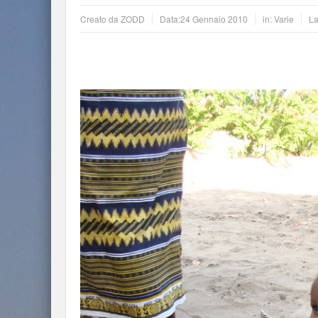
Creato da
ZODD
Data:
24 Gennaio 2010
in:
Varie
La