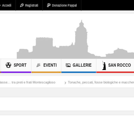
Accedi
Registrati
Donazione Paypal
SPORT
EVENTI
GALLERIE
SAN ROCCO
 frati Montescaglioso
Tonache, peccati, fosse biologiche e maccheroni
Cosa s