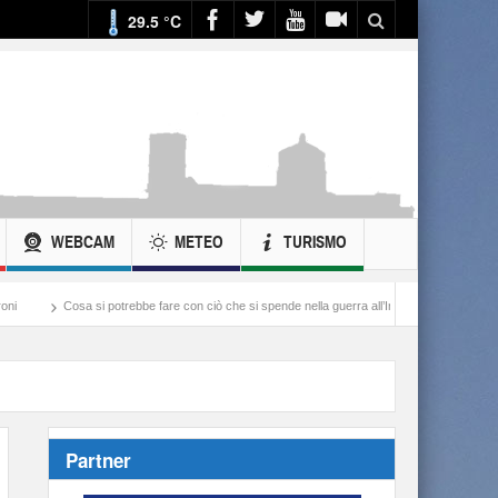
29.5 °C
WEBCAM
METEO
TURISMO
i potrebbe fare con ciò che si spende nella guerra all’Iran
Balordi e “andatura patriar
Partner