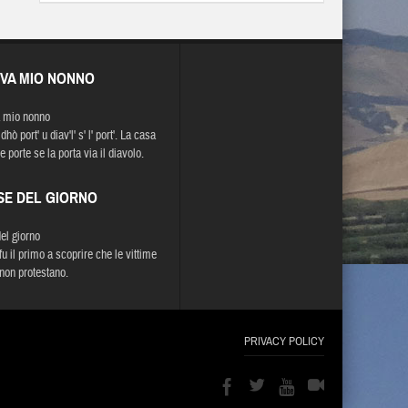
EVA MIO NONNO
 mio nonno
dhò port' u diav'l' s' l' port'. La casa
 porte se la porta via il diavolo.
SE DEL GIORNO
del giorno
fu il primo a scoprire che le vittime
non protestano.
PRIVACY POLICY