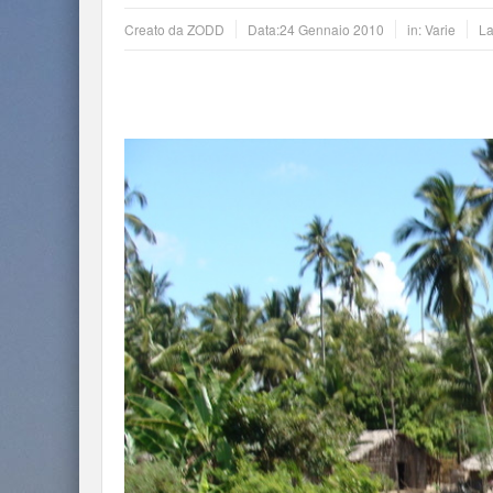
Creato da
ZODD
Data:
24 Gennaio 2010
in:
Varie
La