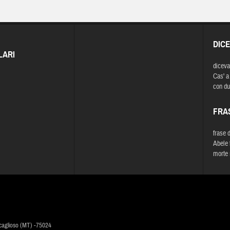
DIC
LARI
diceva
Cas' a 
con due
FRA
frase 
Abele 
morte 
caglioso (MT) -75024