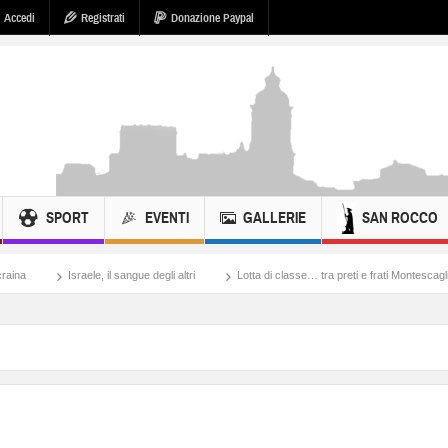
Accedi
Registrati
Donazione Paypal
SPORT
EVENTI
GALLERIE
SAN ROCCO
il sangue degli altri
Lotta di classe… tra preti e frati Montescaglioso
Tonache, 