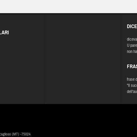
DIC
LARI
diceva
U paret
non ha
FRA
frase 
"Il su
dell'au
caglioso (MT) -75024