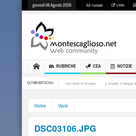
giovedì 06 Agosto 2026
Links
Contatti
RUBRICHE
CEA
NOTIZIE
ULTIMI ARTICOLI
Holodomor, lo sterminio per fame in Ucraina
Israele, il sangue degli altri
Lo
Home
Varie
DSC03106.JPG