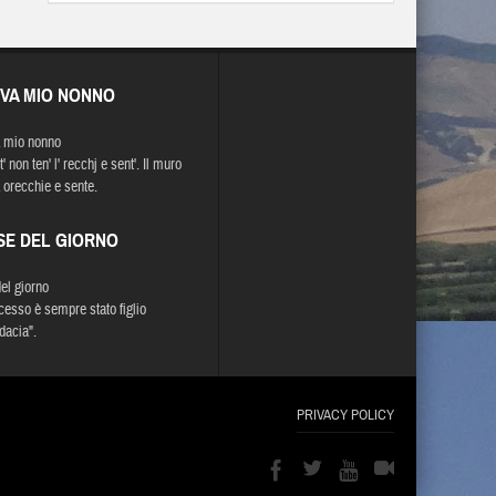
EVA MIO NONNO
 mio nonno
' non ten' l' recchj e sent'. Il muro
 orecchie e sente.
SE DEL GIORNO
del giorno
ccesso è sempre stato figlio
dacia".
PRIVACY POLICY