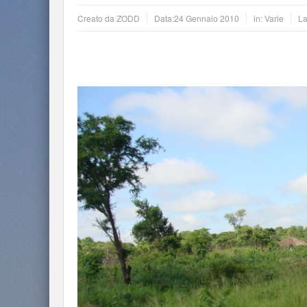
Creato da
ZODD
Data:
24 Gennaio 2010
in:
Varie
La