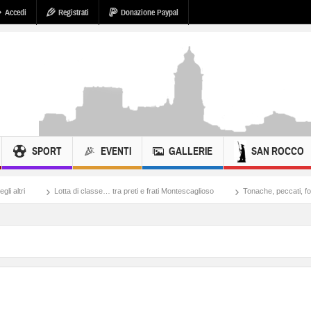
Accedi
Registrati
Donazione Paypal
SPORT
EVENTI
GALLERIE
SAN ROCCO
tta di classe… tra preti e frati Montescaglioso
Tonache, peccati, fosse biologiche e 