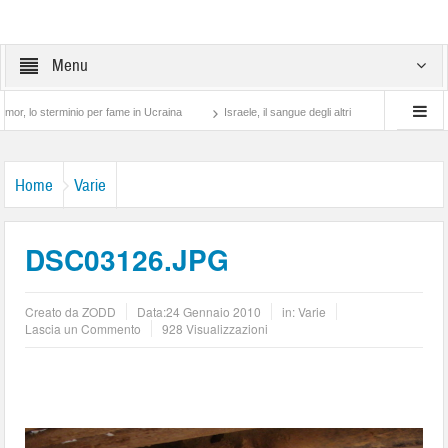
Menu
terminio per fame in Ucraina
Israele, il sangue degli altri
Lotta di classe… tra p
Home
Varie
DSC03126.JPG
Creato da
ZODD
Data:
24 Gennaio 2010
in:
Varie
Lascia un Commento
928 Visualizzazioni