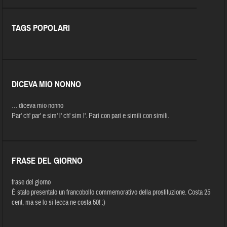
TAGS POPOLARI
DICEVA MIO NONNO
… diceva mio nonno
Par' ch' par' e sim' l' ch' sim l'. Pari con pari e simili con simili.
FRASE DEL GIORNO
frase del giorno
È stato presentato un francobollo commemorativo della prostituzione. Costa 25
cent, ma se lo si lecca ne costa 50! :)