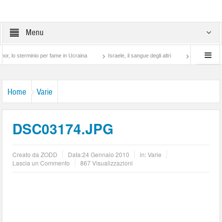
Menu
terminio per fame in Ucraina
Israele, il sangue degli altri
Lotta di classe… tra 
Home
Varie
DSC03174.JPG
Creato da
ZODD
Data:
24 Gennaio 2010
in:
Varie
Lascia un Commento
867 Visualizzazioni