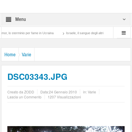
Menu
terminio per fame in Ucraina
Israele, il sangue degli altri
Lotta di classe… tra 
Home
Varie
DSC03343.JPG
Creato da
ZODD
Data:
24 Gennaio 2010
in:
Varie
Lascia un Commento
1207 Visualizzazioni