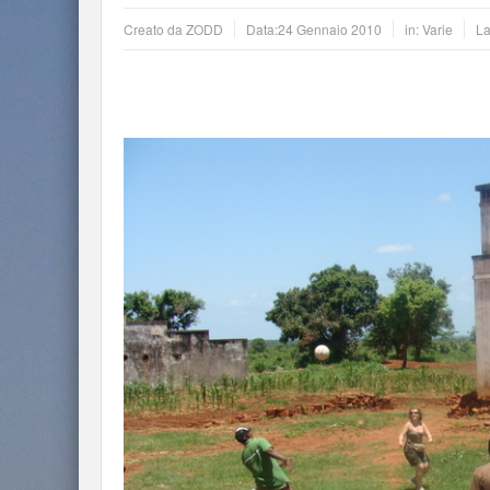
Creato da
ZODD
Data:
24 Gennaio 2010
in:
Varie
La