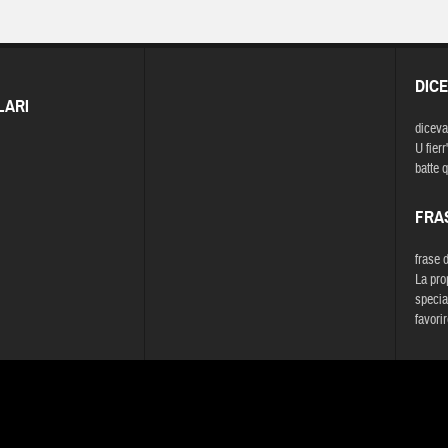
DIC
LARI
diceva
U fierr'
batte 
FRA
frase 
La pro
specia
favorir