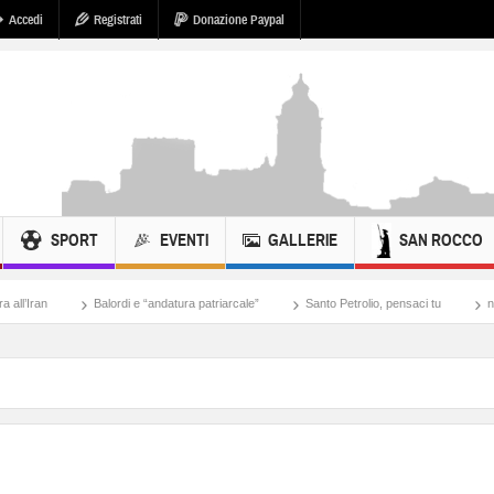
Accedi
Registrati
Donazione Paypal
SPORT
EVENTI
GALLERIE
SAN ROCCO
Balordi e “andatura patriarcale”
Santo Petrolio, pensaci tu
nazisti di Tel Aviv