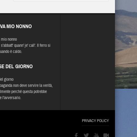
EVA MIO NONNO
 mio nonno
 s'abbatt' quann' je' call'. Il ferro si
quando è caldo.
SE DEL GIORNO
del giorno
paganda non deve servire la verità,
lmente perché questa potrebbe
e l'avversario.
PRIVACY POLICY