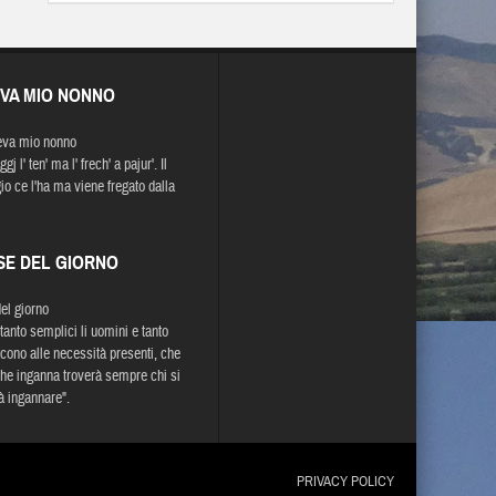
EVA MIO NONNO
eva mio nonno
gj l' ten' ma l' frech' a pajur'. Il
io ce l'ha ma viene fregato dalla
SE DEL GIORNO
del giorno
tanto semplici li uomini e tanto
cono alle necessità presenti, che
che inganna troverà sempre chi si
à ingannare".
PRIVACY POLICY