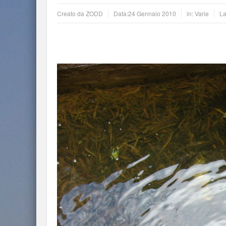
Creato da
ZODD
Data:
24 Gennaio 2010
in:
Varie
La