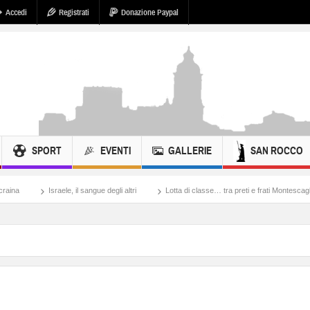
Accedi
Registrati
Donazione Paypal
SPORT
EVENTI
GALLERIE
SAN ROCCO
 il sangue degli altri
Lotta di classe… tra preti e frati Montescaglioso
Tonache,