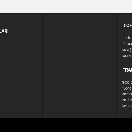
DIC
LARI
… dic
U curag
coragg
paura.
FRA
frase 
"Sono 
obedis
colui 
lascer