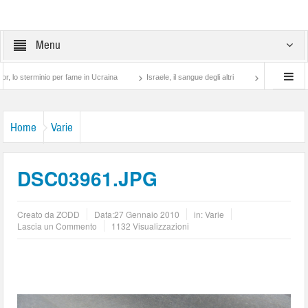
Menu
minio per fame in Ucraina
Israele, il sangue degli altri
Lotta di classe… tra pre
Home
Varie
DSC03961.JPG
Creato da
ZODD
Data:
27 Gennaio 2010
in:
Varie
Lascia un Commento
1132 Visualizzazioni