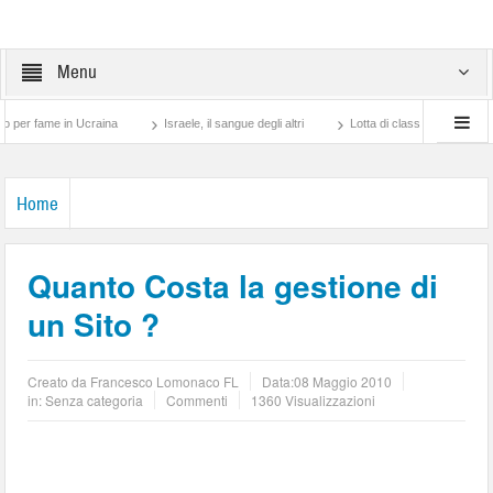
Menu
craina
Israele, il sangue degli altri
Lotta di classe… tra preti e frati Montescag
Home
Quanto Costa la gestione di
un Sito ?
Creato da
Francesco Lomonaco FL
Data:
08 Maggio 2010
in: Senza categoria
Commenti
1360 Visualizzazioni