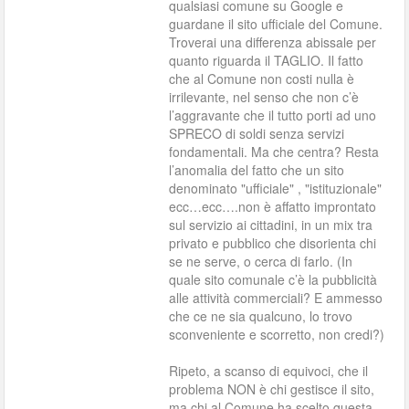
qualsiasi comune su Google e
guardane il sito ufficiale del Comune.
Troverai una differenza abissale per
quanto riguarda il TAGLIO. Il fatto
che al Comune non costi nulla è
irrilevante, nel senso che non c’è
l’aggravante che il tutto porti ad uno
SPRECO di soldi senza servizi
fondamentali. Ma che centra? Resta
l’anomalia del fatto che un sito
denominato "ufficiale" , "istituzionale"
ecc…ecc….non è affatto improntato
sul servizio ai cittadini, in un mix tra
privato e pubblico che disorienta chi
se ne serve, o cerca di farlo. (In
quale sito comunale c’è la pubblicità
alle attività commerciali? E ammesso
che ce ne sia qualcuno, lo trovo
sconveniente e scorretto, non credi?)
Ripeto, a scanso di equivoci, che il
problema NON è chi gestisce il sito,
ma chi al Comune ha scelto questa