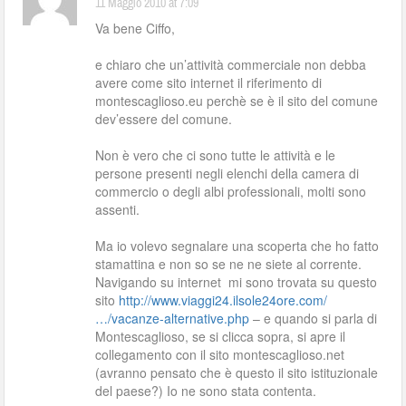
11 Maggio 2010 at 7:09
Va bene Ciffo,
e chiaro che un’attività commerciale non debba
avere come sito internet il riferimento di
montescaglioso.eu perchè se è il sito del comune
dev’essere del comune.
Non è vero che ci sono tutte le attività e le
persone presenti negli elenchi della camera di
commercio o degli albi professionali, molti sono
assenti.
Ma io volevo segnalare una scoperta che ho fatto
stamattina e non so se ne ne siete al corrente.
Navigando su internet mi sono trovata su questo
sito
http://www.viaggi24.ilsole24ore.com/
…/vacanze-alternative.php
– e quando si parla di
Montescaglioso, se si clicca sopra, si apre il
collegamento con il sito montescaglioso.net
(avranno pensato che è questo il sito istituzionale
del paese?) Io ne sono stata contenta.