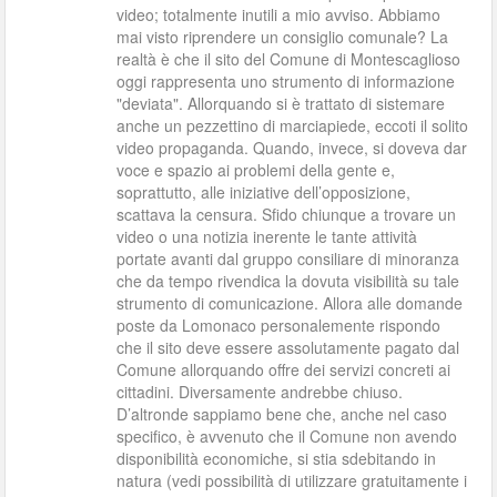
video; totalmente inutili a mio avviso. Abbiamo
mai visto riprendere un consiglio comunale? La
realtà è che il sito del Comune di Montescaglioso
oggi rappresenta uno strumento di informazione
"deviata". Allorquando si è trattato di sistemare
anche un pezzettino di marciapiede, eccoti il solito
video propaganda. Quando, invece, si doveva dar
voce e spazio ai problemi della gente e,
soprattutto, alle iniziative dell’opposizione,
scattava la censura. Sfido chiunque a trovare un
video o una notizia inerente le tante attività
portate avanti dal gruppo consiliare di minoranza
che da tempo rivendica la dovuta visibilità su tale
strumento di comunicazione. Allora alle domande
poste da Lomonaco personalemente rispondo
che il sito deve essere assolutamente pagato dal
Comune allorquando offre dei servizi concreti ai
cittadini. Diversamente andrebbe chiuso.
D’altronde sappiamo bene che, anche nel caso
specifico, è avvenuto che il Comune non avendo
disponibilità economiche, si stia sdebitando in
natura (vedi possibilità di utilizzare gratuitamente i