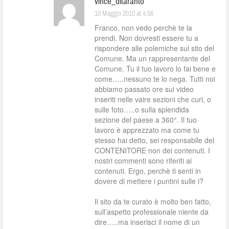
vince_ditaranto
10 Maggio 2010 at 4:56
Franco, non vedo perchè te la
prendi. Non dovresti essere tu a
rispondere alle polemiche sul sito del
Comune. Ma un rappresentante del
Comune. Tu il tuo lavoro lo fai bene e
come…..nessuno te lo nega. Tutti noi
abbiamo passato ore sui video
inseriti nelle vaire sezioni che curi, o
sulle foto…..o sulla splendida
sezione del paese a 360°. Il tuo
lavoro è apprezzato ma come tu
stesso hai detto, sei responsabile del
CONTENITORE non dei contenuti. I
nostri commenti sono riferiti ai
contenuti. Ergo, perchè ti senti in
dovere di mettere i puntini sulle i?
Il sito da te curato è molto ben fatto,
sull’aspetto professionale niente da
dire…..ma inserisci il nome di un