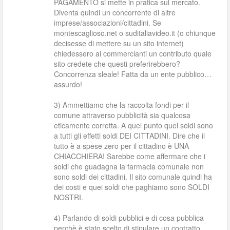
PAGAMENTO si mette in pratica sul mercato.
Diventa quindi un concorrente di altre
imprese/associazioni/cittadini. Se
montescaglioso.net o suditaliavideo.it (o chiunque
decisesse di mettere su un sito internet)
chiedessero ai commercianti un contributo quale
sito credete che questi preferirebbero?
Concorrenza sleale! Fatta da un ente pubblico…
assurdo!
3) Ammettiamo che la raccolta fondi per il
comune attraverso pubblicità sia qualcosa
eticamente corretta. A quel punto quei soldi sono
a tutti gli effetti soldi DEI CITTADINI. Dire che il
tutto è a spese zero per il cittadino è UNA
CHIACCHIERA! Sarebbe come affermare che i
soldi che guadagna la farmacia comunale non
sono soldi dei cittadini. Il sito comunale quindi ha
dei costi e quei soldi che paghiamo sono SOLDI
NOSTRI.
4) Parlando di soldi pubblici e di cosa pubblica
perchè è stato scelto di stipulare un contratto