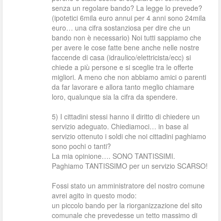
senza un regolare bando? La legge lo prevede?
(ipotetici 6mila euro annui per 4 anni sono 24mila
euro… una cifra sostanziosa per dire che un
bando non è necessario) Noi tutti sappiamo che
per avere le cose fatte bene anche nelle nostre
faccende di casa (idraulico/elettricista/ecc) si
chiede a più persone e si sceglie tra le offerte
migliori. A meno che non abbiamo amici o parenti
da far lavorare e allora tanto meglio chiamare
loro, qualunque sia la cifra da spendere.
5) I cittadini stessi hanno il diritto di chiedere un
servizio adeguato. Chiediamoci… in base al
servizio ottenuto i soldi che noi cittadini paghiamo
sono pochi o tanti?
La mia opinione…. SONO TANTISSIMI.
Paghiamo TANTISSIMO per un servizio SCARSO!
Fossi stato un amministratore del nostro comune
avrei agito in questo modo:
un piccolo bando per la riorganizzazione del sito
comunale che prevedesse un tetto massimo di