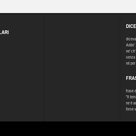
DIC
LARI
diceva
Addo' 
ne' ch'
senza 
né per
FRA
frase 
"Il te
ne è a
forse 