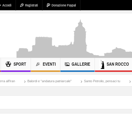
Accedi
Registrati
Donazione Paypal
SPORT
EVENTI
GALLERIE
SAN ROCCO
Balordi e “andatura patriarcale”
Santo Petrolio, pensaci tu
nazisti di Tel Aviv