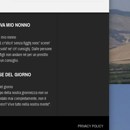
EVA MIO NONNO
 mio nonno
1 cr'sticn' senza figghj nonc' scenn'
 sold' ne' ch' cunsighj. Dalle persone
figli non andare né per un prestito
 un consiglio.
SE DEL GIORNO
del giorno
mpo della nostra giovinezza non se
ndato mai completamente, non è
vero? Vive tutto nella nostra mente".
PRIVACY POLICY