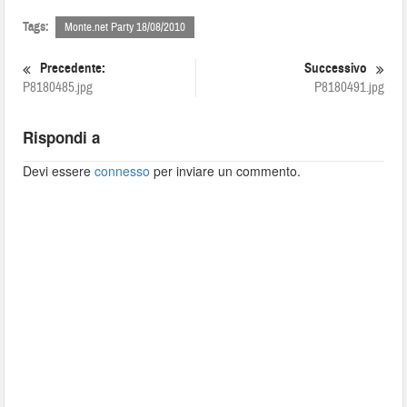
Tags:
Monte.net Party 18/08/2010
Precedente:
Successivo
P8180485.jpg
P8180491.jpg
Rispondi a
Devi essere
connesso
per inviare un commento.