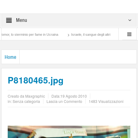
Menu
o sterminio per fame in Ucraina
Israele, il sangue degli altri
Lotta di classe… t
Home
P8180465.jpg
Creato da
Maxgraphic
Data:
19 Agosto 2010
in: Senza categoria
Lascia un Commento
1483 Visualizzazioni