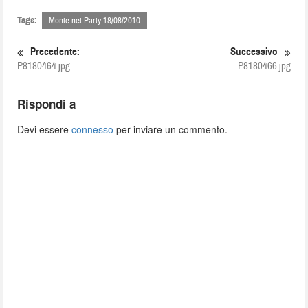
Tags:
Monte.net Party 18/08/2010
Precedente:
Successivo
P8180464.jpg
P8180466.jpg
Rispondi a
Devi essere
connesso
per inviare un commento.