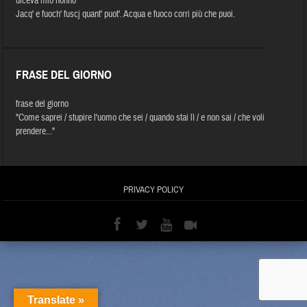
diceva mio nonno
Jacq' e fuoch' fuscj quant' puot'. Acqua e fuoco corri più che puoi.
FRASE DEL GIORNO
frase del giorno
"Come saprei / stupire l'uomo che sei / quando stai lì / e non sai / che voli
prendere..."
PRIVACY POLICY
Translate »