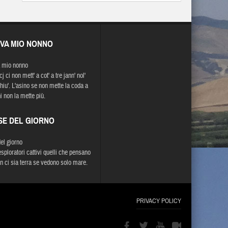
EVA MIO NONNO
 mio nonno
j ci non mett' a cot' a tre jann' nol'
chiu'. L'asino se non mette la coda a
i non la mette più.
SE DEL GIORNO
del giorno
sploratori cattivi quelli che pensano
n ci sia terra se vedono solo mare.
PRIVACY POLICY