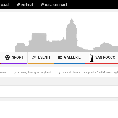
Accedi
Registrati
Donazione Paypal
SPORT
EVENTI
GALLERIE
SAN ROCCO
 sangue degli altri
Lotta di classe… tra preti e frati Montescaglioso
Tonache, p