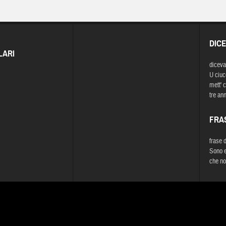
DIC
LARI
diceva
U ciucc
mett' 
tre ann
FRA
frase 
Sono e
che no