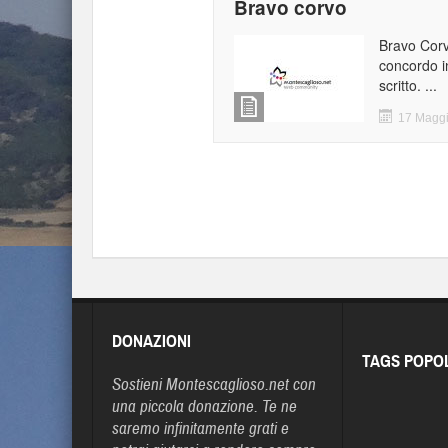
Bravo corvo
Bravo Corv
concordo i
scritto. ...
17 Magg
DONAZIONI
TAGS POPO
Sostieni Montescaglioso.net con
una piccola donazione. Te ne
saremo infinitamente grati e