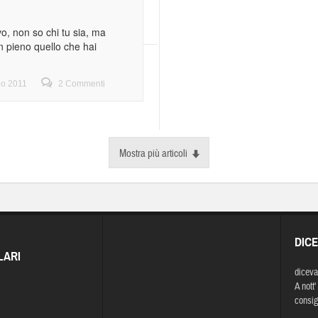
o, non so chi tu sia, ma
n pieno quello che hai
io 2011
2 Commenti
Mostra più articoli
DIC
LARI
diceva
A nott'
consig