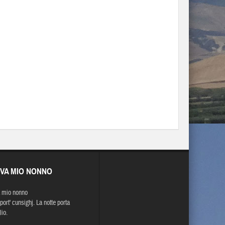
EVA MIO NONNO
 mio nonno
 port' cunsighj. La notte porta
lio.