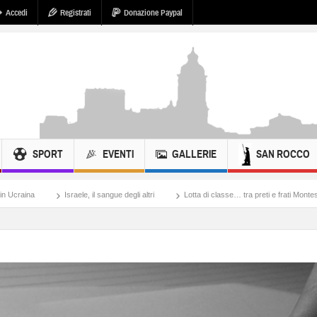
Accedi
Registrati
Donazione Paypal
SPORT
EVENTI
GALLERIE
SAN ROCCO
ina
Israele, il sangue degli altri
Lotta di classe… tra preti e frati Montescaglio