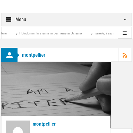
Menu
re
Holodomor, lo sterminio per fame in Ucraina
Israele, il sangue degli altri
montpellier
montpellier