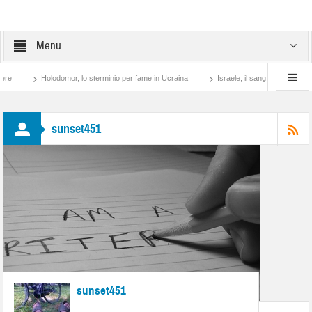
Menu
re
Holodomor, lo sterminio per fame in Ucraina
Israele, il sangue degli altri
sunset451
sunset451