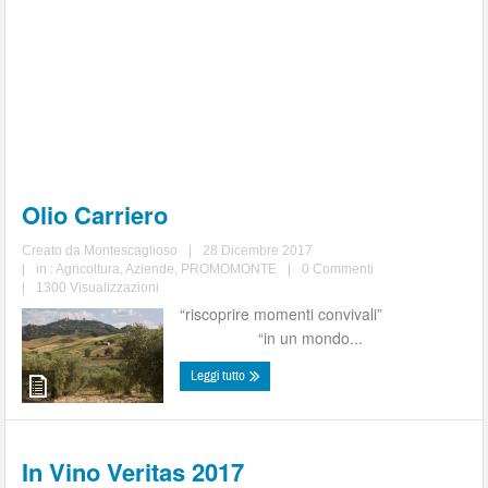
Olio Carriero
Creato da
Montescaglioso
|
28 Dicembre 2017
|
in :
Agricoltura
,
Aziende
,
PROMOMONTE
|
0 Commenti
|
1300 Visualizzazioni
“riscoprire momenti convivali”
“in un mondo...
Leggi tutto
In Vino Veritas 2017