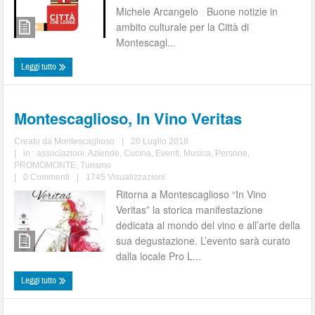
Michele Arcangelo Buone notizie in
ambito culturale per la Città di
Montescagl...
Leggi tutto
Montescaglioso, In Vino Veritas
Creato da
Montescaglioso
|
20 Luglio 2018
|
in :
associazioni
,
Aziende
,
Cucina
,
Eventi
,
Musica
,
Persone
,
PROMOMONTE
,
Turismo
|
0 Commenti
|
1745 Visualizzazioni
Ritorna a Montescaglioso “In Vino
Veritas” la storica manifestazione
dedicata al mondo del vino e all’arte della
sua degustazione. L’evento sarà curato
dalla locale Pro L...
Leggi tutto