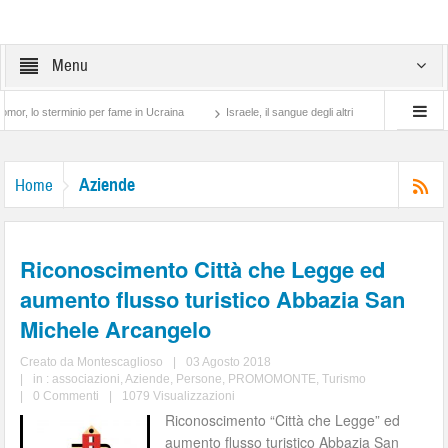
Menu
sterminio per fame in Ucraina
Israele, il sangue degli altri
Lotta di classe… tra
Aziende
Home
Riconoscimento Città che Legge ed
aumento flusso turistico Abbazia San
Michele Arcangelo
Creato da
Montescaglioso
|
03 Agosto 2018
|
in :
associazioni
,
Aziende
,
Persone
,
PROMOMONTE
,
Turismo
|
0 Commenti
|
1079 Visualizzazioni
Riconoscimento “Città che Legge” ed
aumento flusso turistico Abbazia San