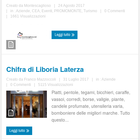
Creato da
Montescaglioso
|
24 Agosto 2017
|
in :
Aziende
,
CEA
,
Eventi
,
PROMOMONTE
,
Turismo
|
0 Commenti
|
1661 Visualizzazioni
Leggi tutto
Chifra di Liboria Laterza
Creato da
Franco Mazzoccoli
|
31 Luglio 2017
|
in :
Aziende
|
0 Commenti
|
5115 Visualizzazioni
Piatti, pentole, tegami, bicchieri, caraffe,
vassoi, corredi, borse, valigie, piante,
candele profumate, utensileria varia,
bomboniere delle migliori marche. Tutto
questo...
Leggi tutto