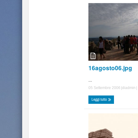
16agosto06.jpg
...
05 Settembre 2006
|di
admin
|
Leggi tutto