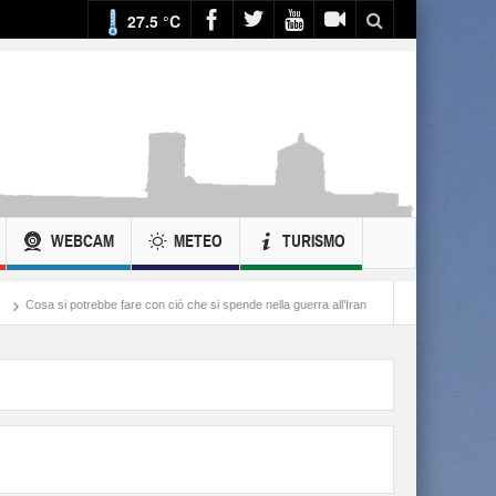
27.5 °C
WEBCAM
METEO
TURISMO
be fare con ciò che si spende nella guerra all’Iran
Balordi e “andatura patriarcale”