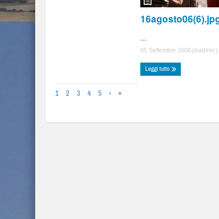
16agosto06(6).jp
...
05 Settembre 2006
|di
admin
|
Leggi tutto
1
2
3
4
5
›
»