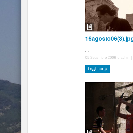
16agosto06(8).jp
...
05 Settembre 2006
|di
admin
|
Leggi tutto