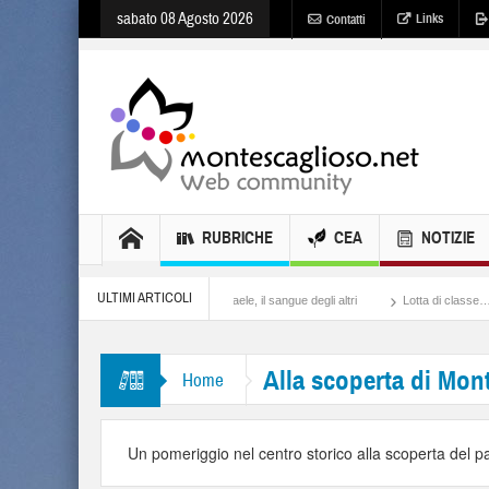
sabato 08 Agosto 2026
Links
Contatti
RUBRICHE
CEA
NOTIZIE
ULTIMI ARTICOLI
ame in Ucraina
Israele, il sangue degli altri
Lotta di classe… tra preti e frati M
Alla scoperta di Mon
Home
Un pomeriggio nel centro storico alla scoperta del p