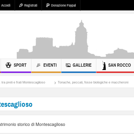
Accedi
Registrati
Donazione Paypal
SPORT
EVENTI
GALLERIE
SAN ROCCO
ontescaglioso
Tonache, peccati, fosse biologiche e maccheroni
Cosa si potreb
tescaglioso
atrimonio storico di Montescaglioso