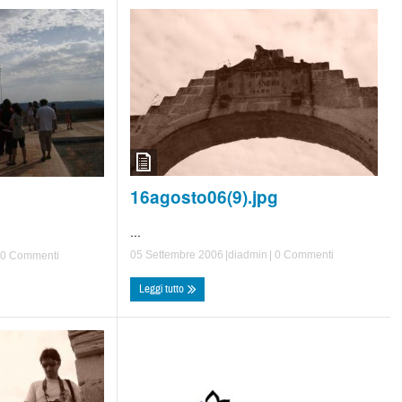
16agosto06(9).jpg
...
05 Settembre 2006
|di
admin
|
0 Commenti
0 Commenti
Leggi tutto