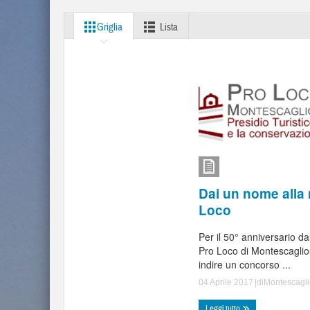
Griglia
Lista
Dai un nome alla 
Loco
Per il 50° anniversario da
Pro Loco di Montescaglio
indire un concorso ...
04 Aprile 2017
|di
Montescagl
Leggi tutto