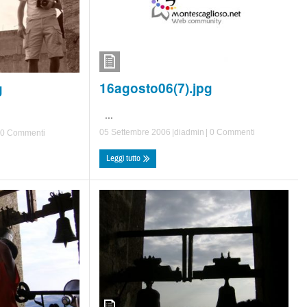
16agosto06(7).jpg
g
...
05 Settembre 2006
|di
admin
|
0 Commenti
0 Commenti
Leggi tutto