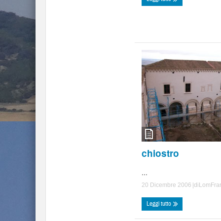
chiostro
...
20 Dicembre 2006
|di
LomFra
Leggi tutto