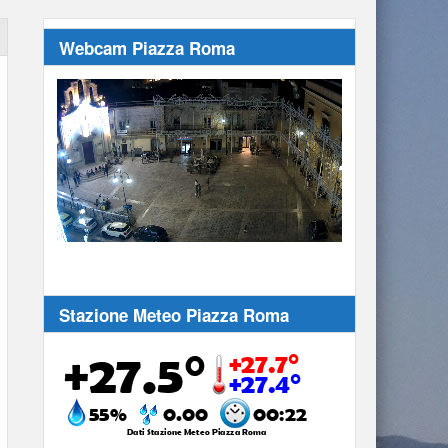
Webcam Piazza Roma
Stream
Unmute
Type
Stazione Meteo Piazza Roma