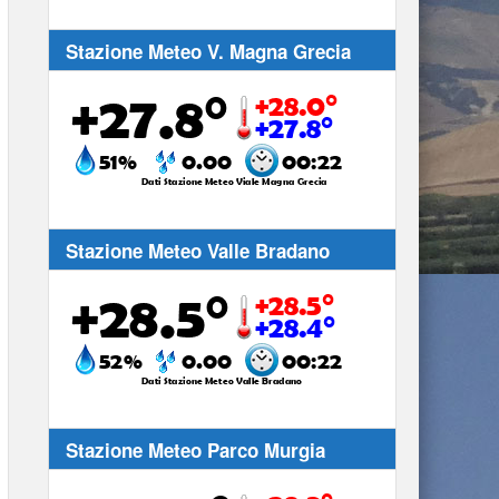
Stazione Meteo V. Magna Grecia
Stazione Meteo Valle Bradano
Stazione Meteo Parco Murgia