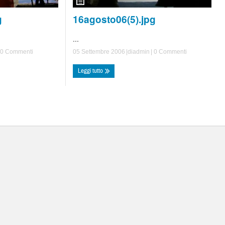
16agosto06(5).jpg
g
...
05 Settembre 2006
|di
admin
|
0 Commenti
0 Commenti
Leggi tutto