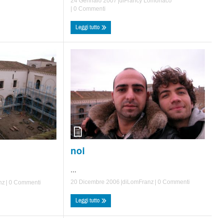
24 Gennaio 2007
|di
Francy Lomonaco
|
0 Commenti
Leggi tutto
noi
...
20 Dicembre 2006
|di
LomFranz
|
0 Commenti
nz
|
0 Commenti
Leggi tutto