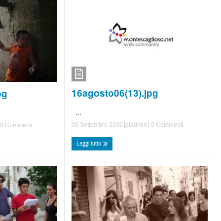
16agosto06(13).jpg
pg
...
05 Settembre 2006
|di
admin
|
0 Commenti
0 Commenti
Leggi tutto