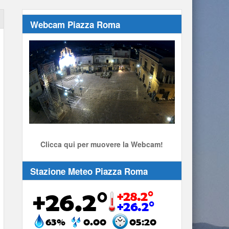
Webcam Piazza Roma
Stream
Unmute
Type
Clicca qui per muovere la Webcam!
Stazione Meteo Piazza Roma