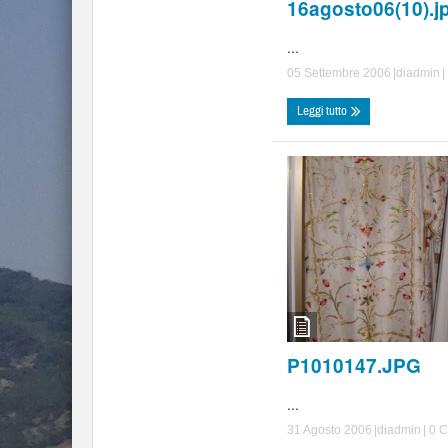
16agosto06(10).j
...
05 Settembre 2006
|di
admin
|
Leggi tutto
P1010147.JPG
...
31 Agosto 2006
|di
admin
|
0 C