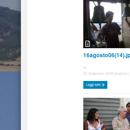
16agosto06(14).j
...
05 Settembre 2006
|di
admin
|
Leggi tutto