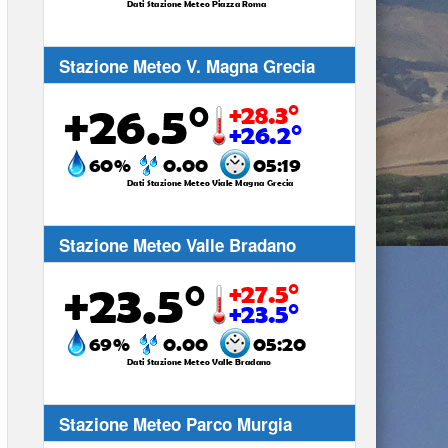
Stazione Meteo V. Magna Grecia
Stazione Meteo Valle Bradano
Stazione Meteo Parco Murgia