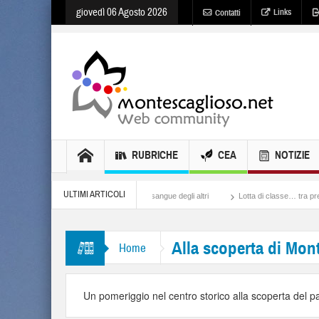
giovedì 06 Agosto 2026
Links
Contatti
RUBRICHE
CEA
NOTIZIE
ULTIMI ARTICOLI
craina
Israele, il sangue degli altri
Lotta di classe… tra preti e frati Montescag
Alla scoperta di Mon
Home
Un pomeriggio nel centro storico alla scoperta del p