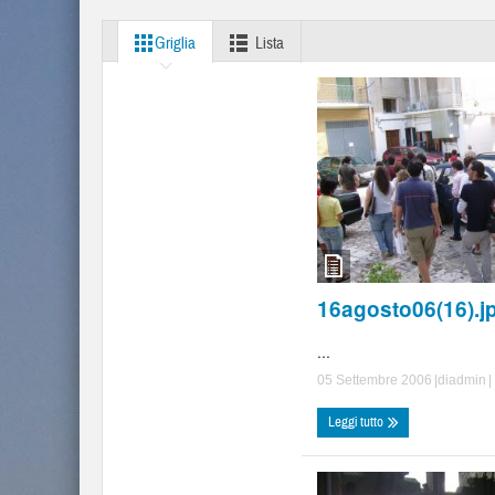
Griglia
Lista
16agosto06(16).j
...
05 Settembre 2006
|di
admin
|
Leggi tutto