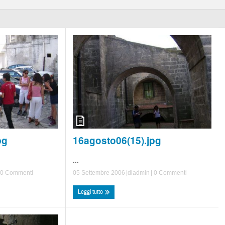
16agosto06(15).jpg
pg
...
05 Settembre 2006
|di
admin
|
0 Commenti
0 Commenti
Leggi tutto