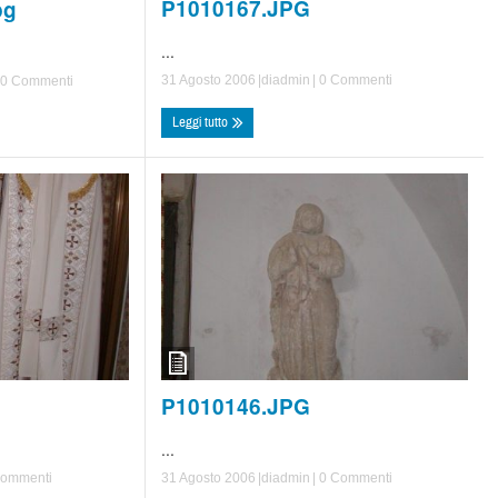
P1010167.JPG
pg
...
31 Agosto 2006
|di
admin
|
0 Commenti
0 Commenti
Leggi tutto
P1010146.JPG
...
31 Agosto 2006
|di
admin
|
0 Commenti
ommenti