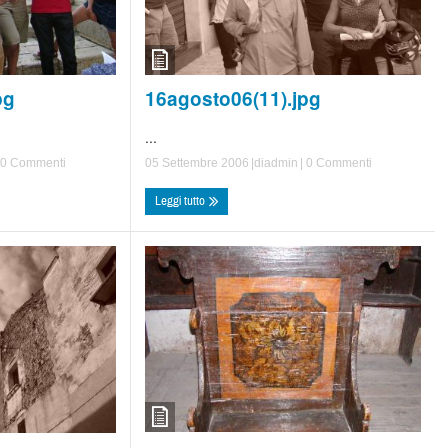
16agosto06(11).jpg
pg
...
05 Settembre 2006
|di
admin
|
0 Commenti
0 Commenti
Leggi tutto