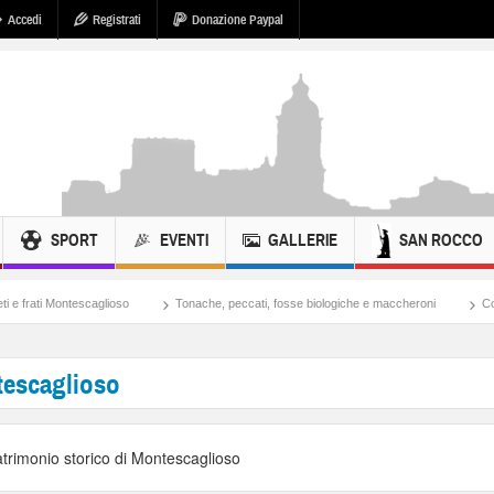
Accedi
Registrati
Donazione Paypal
SPORT
EVENTI
GALLERIE
SAN ROCCO
lioso
Tonache, peccati, fosse biologiche e maccheroni
Cosa si potrebbe fare 
tescaglioso
atrimonio storico di Montescaglioso