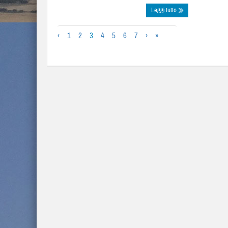
Leggi tutto
‹
1
2
3
4
5
6
7
›
»