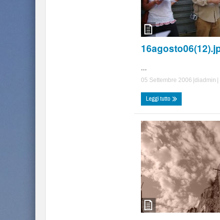
16agosto06(12).j
...
05 Settembre 2006
|di
admin
|
Leggi tutto