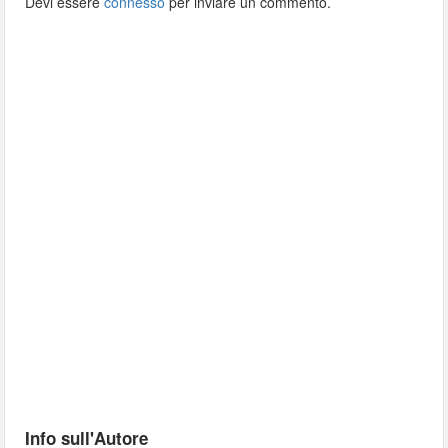
Devi essere
connesso
per inviare un commento.
Info sull'Autore