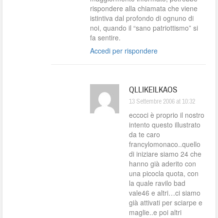
rispondere alla chiamata che viene
istintiva dal profondo di ognuno di
noi, quando il “sano patriottismo” si
fa sentire.
Accedi per rispondere
QLLIKEILKAOS
13 Settembre 2006 at 10:32
eccoci è proprio il nostro
intento questo illustrato
da te caro
francylomonaco..quello
di iniziare siamo 24 che
hanno già aderito con
una picocla quota, con
la quale ravilo bad
vale46 e altri…ci siamo
già attivati per sciarpe e
maglie..e poi altri