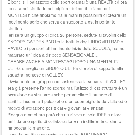
E bene si il palazzetto dello sport oramai è una REALTà ed ora
tocca a noi sfruttarlo nel migliore dei modi…siamo noi
MONTESI tt che abbiamo tra le mani la possibilità di creare un
movimento serio che serva da supporto a qst importante
struttura.
Ieri sera un gruppo di circa 20 persone, sedute ai tavolini dello
SNOOPY GARDEN BAR tra le battute degli INDOMITI BAD e
RAVILO e i pensieri all’imminente inizio della SCUOLA, hanno
maturato un’ idea a dir poco SENSAZIONALE…
CREARE ANCHE A MONTESCAGLIOSO UNA MENTALITà
ULTRà o meglio un GRUPPO ULTRà che sia di supporto alla
squadra montese di VOLLEY.
Ovviamente un gruppo che sostenesse la squadra di VOLLEY
era già presente l’anno scorso ma l’utilizzo di qst struttura è un
occasione da sfruttare anche per ampliare il numero di
iscritti…insomma il palazzetto è un buon biglietto da visita ed è
motivo di attrazione per tt dai + giovani ai + anziani.
Bisogna ammettere però che nn si vive di sole IDEE e allora
uniti da uno spirito di collaborazione nn indifferente ci siamo
rimboccati le maniche.
Dopo la gentile concessione da parte di DOMENICO