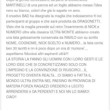
MARTINELLI di una penna ed un foglio abbiamo messo l’idea
nero su bianco, colori che gia lo sapete nn amo.
Il creativo BAD ha disegnato la maglia che indosseremo tt noi
partecipanti al gruppo e che sarà prodotta da DRAGONETTI.
Visto che la maglia prevede sul retro l’inserimento di NICK e
NUMERO oltre alla classica ULTRà MONTE abbiamo creato
una lista gelosamente conservata da RAVILO con su scritto
NOME, COGNOME, NICK SCELTO e NUMERO…la lista conta
ben 30 iscritti e nn è poco dopo un ora di ‘riunione’…
aspettiamo fiduciosi altri aspiranti ultrà!!!
LA STORIA LA FANNO GLI UOMINI CON I LORO GESTI E LE
LORO IDEE CHE SI CONCRETIZZANO SOLO CON
L’IMPEGNO E LA CONVINZIONE DI RIUSCIRCI…IL
PROGETTO DIVENTA REALTà…CI SIAMO è FATTA IL
MONDO ULTRà ENTRA NEL PAESINO IN PROVINCIA DI
MATERA FORZA RAGAZZI CREDERCI è LECITO
ARRENDERSI è DA PERDENTI E NOI NN LO SIAMO!
CIAO!!