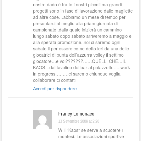
nostro dado è tratto i nostri piccoli ma grandi
progetti sono in fase di lavorazione dalle magliette
ad altre cose…abbiamo un mese di tempo per
presentarci al meglio alla priam giornata di
campionato..dalla quale inizierà un cammino
lungo sabato dopo sabato arriveremo a maggio e
alla sperata promozione..noi ci saremo ogni
sabato li per essere come detto ieri da una delle
giocatrici di punta dell’azzurra volley il settimo
giocatore…e voi???????……QUELLI CHE…IL
KAOS…dal tavolino del bar al palazzetto…..work
in progress………ci saremo chiunque voglia
collaborare ci contatti
Accedi per rispondere
Francy Lomonaco
13 Settembre 2006 at 2:20
W il “Kaos” se serve a scuotere i
montesi. Le associazioni sportive