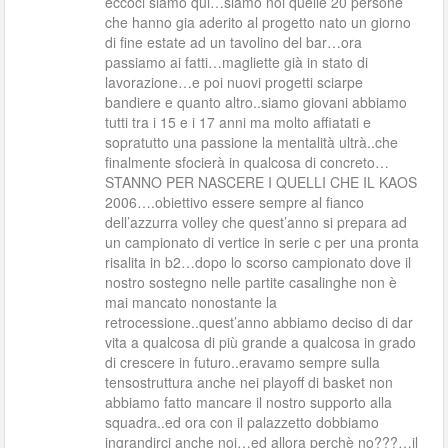
eccoci siamo qui…siamo noi quelle 20 persone
che hanno gia aderito al progetto nato un giorno
di fine estate ad un tavolino del bar…ora
passiamo ai fatti…magliette già in stato di
lavorazione…e poi nuovi progetti sciarpe
bandiere e quanto altro..siamo giovani abbiamo
tutti tra i 15 e i 17 anni ma molto affiatati e
sopratutto una passione la mentalità ultrà..che
finalmente sfocierà in qualcosa di concreto…
STANNO PER NASCERE I QUELLI CHE IL KAOS
2006….obiettivo essere sempre al fianco
dell’azzurra volley che quest’anno si prepara ad
un campionato di vertice in serie c per una pronta
risalita in b2…dopo lo scorso campionato dove il
nostro sostegno nelle partite casalinghe non è
mai mancato nonostante la
retrocessione..quest’anno abbiamo deciso di dar
vita a qualcosa di più grande a qualcosa in grado
di crescere in futuro..eravamo sempre sulla
tensostruttura anche nei playoff di basket non
abbiamo fatto mancare il nostro supporto alla
squadra..ed ora con il palazzetto dobbiamo
ingrandirci anche noi…ed allora perchè no???…il