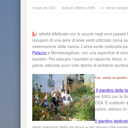
Creato da
CEA
Data:
23 Ottobre 2006
in: Senza categor
L
e attività effettuate con le scuole negli anni passa
recupero di una serie di aree verdi utilizzate come a
osservazione della natura. L’area verde realizzata pi
Palazzo
a Montescaglioso, con una superficie di circ
bambini. Per educare i bambini al risparmio idrico,
piante utilizzate sono tutte tipiche di ambienti siccitos
Foto: attività nel giardi
Il giardino delle f
nel 2003 con la Sc
CEA. È costituito 
colore, attirano le 
Il giardino dedica
dagli operatori della struttura e dai giovani che parte