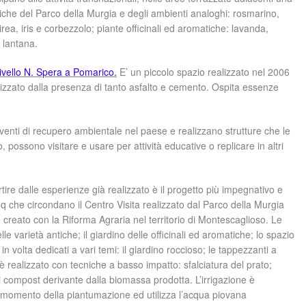
piche del Parco della Murgia e degli ambienti analoghi: rosmarino,
irea, iris e corbezzolo; piante officinali ed aromatiche: lavanda,
, lantana.
livello N. Spera a Pomarico.
E’ un piccolo spazio realizzato nel 2006
erizzato dalla presenza di tanto asfalto e cemento. Ospita essenze
erventi di recupero ambientale nel paese e realizzano strutture che le
possono visitare e usare per attività educative o replicare in altri
artire dalle esperienze già realizzato è il progetto più impegnativo e
q che circondano il Centro Visita realizzato dal Parco della Murgia
e creato con la Riforma Agraria nel territorio di Montescaglioso. Le
lle varietà antiche; il giardino delle officinali ed aromatiche; lo spazio
 in volta dedicati a vari temi: il giardino roccioso; le tappezzanti a
realizzato con tecniche a basso impatto: sfalciatura del prato;
i compost derivante dalla biomassa prodotta. L’irrigazione è
 al momento della piantumazione ed utilizza l’acqua piovana