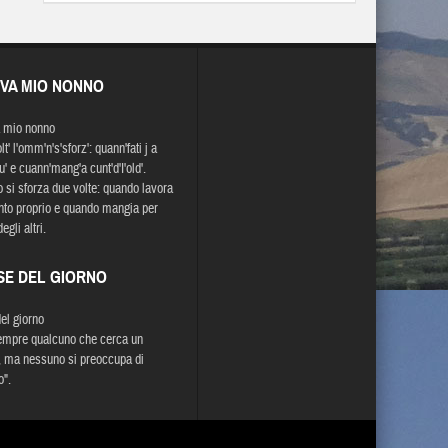
EVA MIO NONNO
 mio nonno
t' l'omm'n's'sforz': quann'fati j a
u' e cuann'mang'a cunt'd'I'old'.
 si sforza due volte: quando lavora
nto proprio e quando mangia per
egli altri.
SE DEL GIORNO
del giorno
empre qualcuno che cerca un
 ma nessuno si preoccupa di
o".