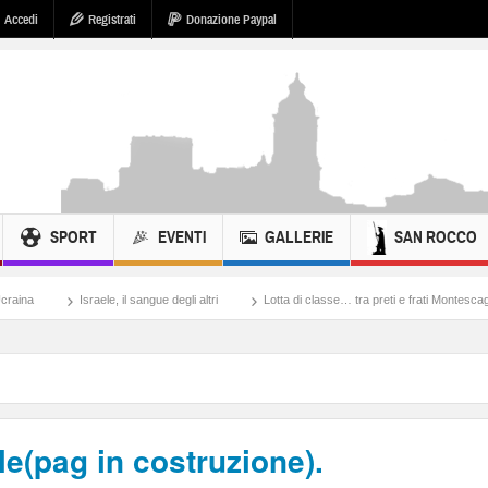
Accedi
Registrati
Donazione Paypal
SPORT
EVENTI
GALLERIE
SAN ROCCO
raele, il sangue degli altri
Lotta di classe… tra preti e frati Montescaglioso
Ton
le(pag in costruzione).