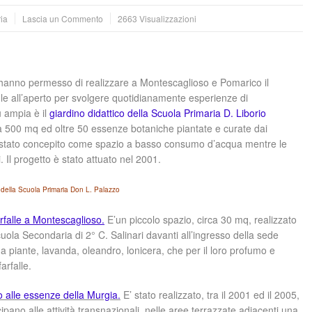
ia
Lascia un Commento
2663 Visualizzazioni
ti hanno permesso di realizzare a Montescaglioso e Pomarico il
ule all’aperto per svolgere quotidianamente esperienze di
ù ampia è il
giardino didattico della Scuola Primaria D. Liborio
a 500 mq ed oltre 50 essenze botaniche piantate e curate dai
 è stato concepito come spazio a basso consumo d’acqua mentre le
i. Il progetto è stato attuato nel 2001.
no della Scuola Primaria Don L. Palazzo
arfalle a Montescaglioso.
E’un piccolo spazio, circa 30 mq, realizzato
uola Secondaria di 2° C. Salinari davanti all’ingresso della sede
da piante, lavanda, oleandro, lonicera, che per il loro profumo e
farfalle.
to alle essenze della Murgia.
E’ stato realizzato, tra il 2001 ed il 2005,
cipano alle attività transnazionali, nelle aree terrazzate adiacenti una