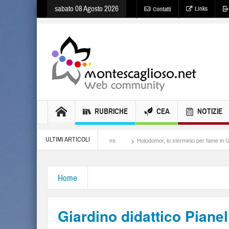
sabato 08 Agosto 2026
Links
Contatti
RUBRICHE
CEA
NOTIZIE
ULTIMI ARTICOLI
Meloni, il lamento al potere
Holodomor, lo sterminio per fame in Ucraina
Is
Home
Giardino didattico Pianel