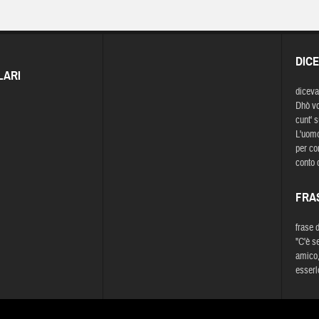
DIC
LARI
diceva
Dhò vol
cunt' s
L'uomo
per co
conto d
FRA
frase 
"C'è s
amico,
esserl