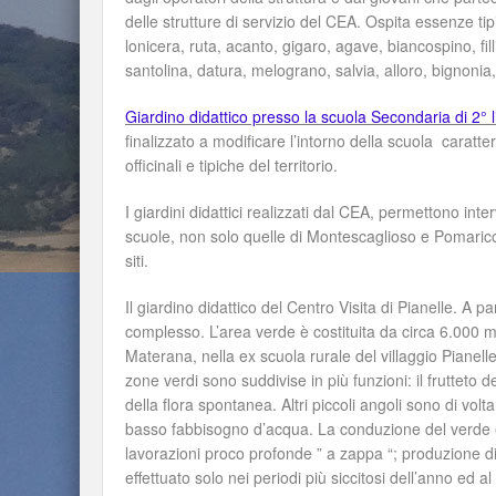
delle strutture di servizio del CEA. Ospita essenze ti
lonicera, ruta, acanto, gigaro, agave, biancospino, fill
santolina, datura, melograno, salvia, alloro, bignonia
Giardino didattico presso la scuola Secondaria di 2° 
finalizzato a modificare l’intorno della scuola caratt
officinali e tipiche del territorio.
I giardini didattici realizzati dal CEA, permettono int
scuole, non solo quelle di Montescaglioso e Pomarico, 
siti.
Il giardino didattico del Centro Visita di Pianelle. A p
complesso. L’area verde è costituita da circa 6.000 m
Materana, nella ex scuola rurale del villaggio Pianell
zone verdi sono suddivise in più funzioni: il frutteto de
della flora spontanea. Altri piccoli angoli sono di volta
basso fabbisogno d’acqua. La conduzione del verde è 
lavorazioni proco profonde ” a zappa “; produzione d
effettuato solo nei periodi più siccitosi dell’anno ed