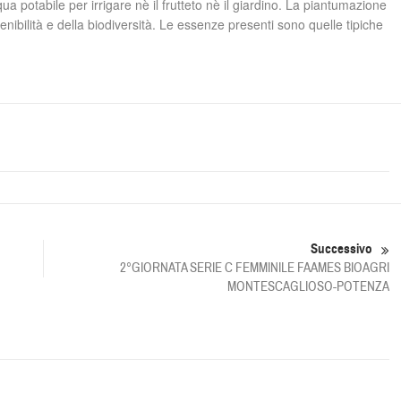
a potabile per irrigare nè il frutteto nè il giardino. La piantumazione
tenibilità e della biodiversità. Le essenze presenti sono quelle tipiche
Successivo
2°GIORNATA SERIE C FEMMINILE FAAMES BIOAGRI
MONTESCAGLIOSO-POTENZA