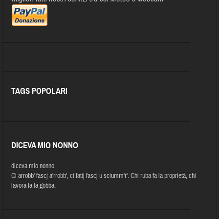
TAGS POPOLARI
DICEVA MIO NONNO
diceva mio nonno
Ci arrobb' fascj a'rrobb', ci fatij fascj u sciumm'r'. Chi ruba fa la proprietà, chi
lavora fa la gobba.