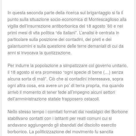
In questa seconda parte della ricerca sul brigantaggio si fa il
punto sulla situazione socio-economica di Montescaglioso alla
vigilia dell’insurrezione antiborbonica del 18 agosto ’60 e nei
primi mesi di vita politica “da italiani”. L’analisi è centrata in
particolare sulla posizione dei contadini, dei preti e dei
galantuomini e sulla questione delle terre demaniali di cui da
anni si invocava la quotizzazione.
Per indurre la popolazione a simpatizzare col governo unitario,
il 18 agosto si era promesso “ogni specie di bene (…) senza
alcuna sorta di mali”. Ciò che ai contadini interessava, sopra
ogni altra cosa, era avere un po’ di terra propria, ma quando
arrivò il momento di tener fede all’impegno alcuni settori
dell’amministrazione statale frapposero ostacoli.
Nello stesso tempo i comitati formati dai nostalgici dei Borbone
stabilivano contatti con i latitanti per reati comuni cui si
andavano aggiungendo gli sbandati del disciolto esercito
borbonico. La politicizzazione del movimento fu sancita