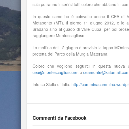
scia potranno inserirsi tutti coloro che abbiano in c
In questo cammino è coinvolto anche il CEA di Mon
Metaponto (MT), il giorno 11 giugno 2012, e lo a
Bradano sino al guado di Valle Cupa, per poi prosegui
raggiungere Montescaglioso.
La mattina del 12 giugno è prevista la tappa MOntesca
protetta del Parco della Murgia Materana.
Coloro che vogliono seguirci in questa nuova 
cea@montescaglioso.net
o
ceamonte@katamail.co
Info su Stella d’Italia:
http://camminacammina.wordpr
Commenti da Facebook