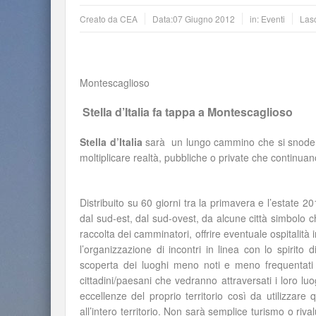
Creato da
CEA
Data:
07 Giugno 2012
in:
Eventi
Las
Montescaglioso
Stella d’Italia fa tappa a Montescaglioso
Stella d’Italia
sarà un lungo cammino che si snoderà 
moltiplicare realtà, pubbliche o private che continua
Distribuito su 60 giorni tra la primavera e l’estate 
dal sud-est, dal sud-ovest, da alcune città simbolo c
raccolta dei camminatori, offrire eventuale ospitalità in
l’organizzazione di incontri in linea con lo spirito 
scoperta dei luoghi meno noti e meno frequentati d
cittadini/paesani che vedranno attraversati i loro l
eccellenze del proprio territorio così da utilizza
all’intero territorio. Non sarà semplice turismo o rival