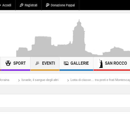
Accedi
Registrati
Donazione Paypal
SPORT
EVENTI
GALLERIE
SAN ROCCO
raele, il sangue degli altri
Lotta di classe… tra preti e frati Montescaglioso
Ton