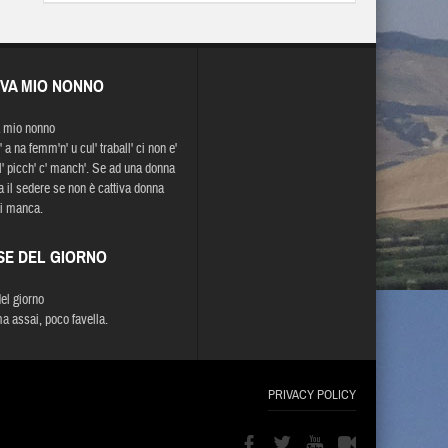
EVA MIO NONNO
 mio nonno
a na femm'n' u cul' traball' ci non e'
l' picch' c' manch'. Se ad una donna
la il sedere se non è cattiva donna
i manca.
SE DEL GIORNO
del giorno
a assai, poco favella.
PRIVACY POLICY