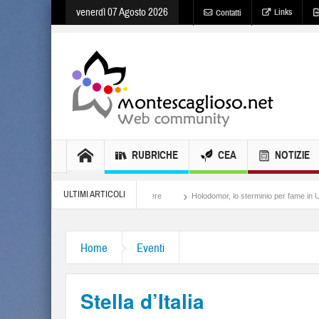
venerdì 07 Agosto 2026
Links
Contatti
RUBRICHE
CEA
NOTIZIE
ULTIMI ARTICOLI
Meloni, il lamento al potere
Holodomor, lo sterminio per fame in Ucraina
Is
Home
Eventi
Stella d’Italia