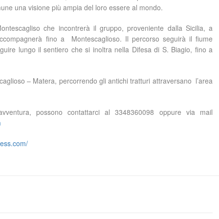
omune una visione più ampia del loro essere al mondo.
tescagliso che incontrerà il gruppo, proveniente dalla Sicilia, a
ccompagnerà fino a Montescaglioso. Il percorso seguirà il fiume
re lungo il sentiero che si inoltra nella Difesa di S. Biagio, fino a
glioso – Matera, percorrendo gli antichi tratturi attraversano l’area
avventura, possono contattarci al 3348360098 oppure via mail
m
ess.com/