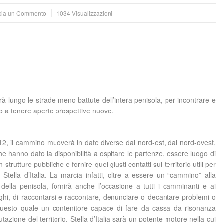
cia un Commento
1034 Visualizzazioni
lungo le strade meno battute dell’intera penisola, per incontrare e
no a tenere aperte prospettive nuove.
2012, il cammino muoverà in date diverse dal nord-est, dal nord-ovest,
he hanno dato la disponibilità a ospitare le partenze, essere luogo di
 strutture pubbliche e fornire quei giusti contatti sul territorio utili per
di Stella d’Italia. La marcia infatti, oltre a essere un “cammino” alla
ella penisola, fornirà anche l’occasione a tutti i camminanti e ai
uoghi, di raccontarsi e raccontare, denunciare o decantare problemi o
re questo quale un contenitore capace di fare da cassa da risonanza
utazione del territorio, Stella d’Italia sarà un potente motore nella cui