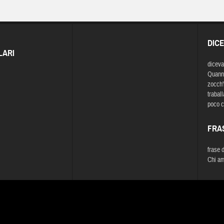
DIC
LARI
diceva
Quann' 
zocch'
trabal
poco c
FRA
frase 
Chi am