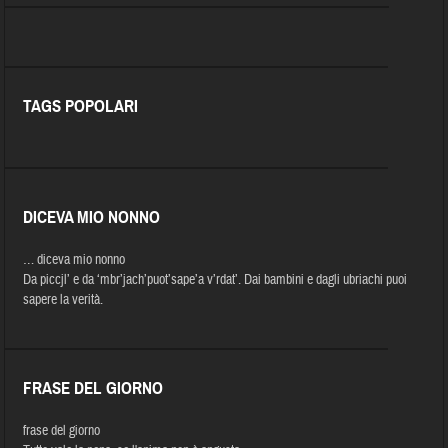
TAGS POPOLARI
DICEVA MIO NONNO
… diceva mio nonno
Da piccjl’ e da ‘mbr’jach’puot’sape’a v’rdat’. Dai bambini e dagli ubriachi puoi
sapere la verità.
FRASE DEL GIORNO
frase del giorno