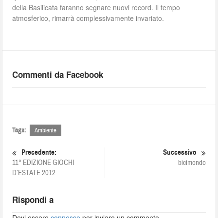
della Basilicata faranno segnare nuovi record. Il tempo
atmosferico, rimarrà complessivamente invariato.
Commenti da Facebook
Tags:
Ambiente
Precedente:
Successivo
11° EDIZIONE GIOCHI
bicimondo
D’ESTATE 2012
Rispondi a
Devi essere
connesso
per inviare un commento.