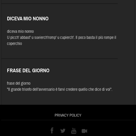
DICEVA MIO NONNO
diceva mio nonno
U picch' abbast' u suvierch'romp' u cupierch'. Il poco basta il più rompe il
coperchio
FRASE DEL GIORNO
frase del giorno
"Il grande trionfo dell'avversario è farvi credere quello che dice di voi".
PRIVACY POLICY