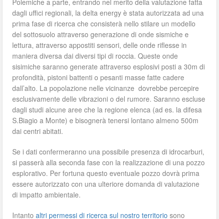
Polemiche a parte, entrando nel merito della valutazione fatta
dagli uffici regionali, la delta energy è stata autorizzata ad una
prima fase di ricerca che consisterà nello stilare un modello
del sottosuolo attraverso generazione di onde sismiche e
lettura, attraverso appostiti sensori, delle onde riflesse in
maniera diversa dai diversi tipi di roccia. Queste onde
sisimiche saranno generate attraverso esplosivi posti a 30m di
profondità, pistoni battenti o pesanti masse fatte cadere
dall’alto. La popolazione nelle vicinanze dovrebbe percepire
esclusivamente delle vibrazioni o del rumore. Saranno escluse
dagli studi alcune aree che la regione elenca (ad es. la difesa
S.Biagio a Monte) e bisognerà tenersi lontano almeno 500m
dai centri abitati.
Se i dati confermeranno una possibile presenza di idrocarburi,
si passerà alla seconda fase con la realizzazione di una pozzo
esplorativo. Per fortuna questo eventuale pozzo dovrà prima
essere autorizzato con una ulteriore domanda di valutazione
di impatto ambientale.
Intanto
altri permessi di ricerca sul nostro territorio
sono