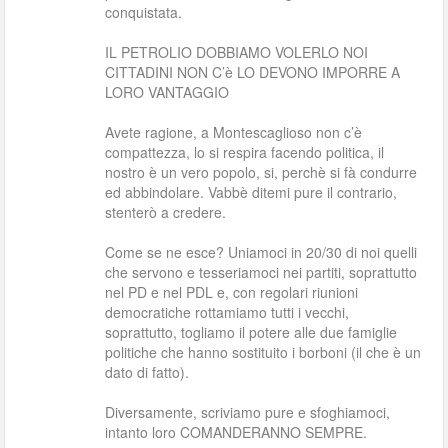
conquistata.
IL PETROLIO DOBBIAMO VOLERLO NOI
CITTADINI NON C’è LO DEVONO IMPORRE A
LORO VANTAGGIO
Avete ragione, a Montescaglioso non c’è
compattezza, lo si respira facendo politica, il
nostro è un vero popolo, si, perchè si fà condurre
ed abbindolare. Vabbè ditemi pure il contrario,
stenterò a credere.
Come se ne esce? Uniamoci in 20/30 di noi quelli
che servono e tesseriamoci nei partiti, soprattutto
nel PD e nel PDL e, con regolari riunioni
democratiche rottamiamo tutti i vecchi,
soprattutto, togliamo il potere alle due famiglie
politiche che hanno sostituito i borboni (il che è un
dato di fatto).
Diversamente, scriviamo pure e sfoghiamoci,
intanto loro COMANDERANNO SEMPRE.