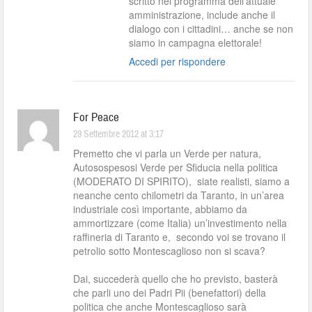
scritto nel programma dell’attuale
amministrazione, include anche il
dialogo con i cittadini… anche se non
siamo in campagna elettorale!
Accedi per rispondere
For Peace
29 Settembre 2012 at 3:17
Premetto che vi parla un Verde per natura,
Autosospesosi Verde per Sfiducia nella politica
(MODERATO DI SPIRITO), siate realisti, siamo a
neanche cento chilometri da Taranto, in un’area
industriale così importante, abbiamo da
ammortizzare (come Italia) un’investimento nella
raffineria di Taranto e, secondo voi se trovano il
petrolio sotto Montescaglioso non si scava?
Dai, succederà quello che ho previsto, basterà
che parli uno dei Padri Pii (benefattori) della
politica che anche Montescaglioso sarà