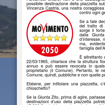
possibile destinazione della piazzetta s
Vincenza Castria, una nostra coraggiosa co
contro ogni ge
Se a tale dec
del tratto di
sorge il fort
dalla Giunt
d’interesse, 
ma, evidente
famiglia dell
È altrettanto
22/03/1965, chiarisce che la struttura f
annuo e può essere revocata in qualsi
proprietario (il Comune). Pertanto, le n
Comune, quindi, pubbliche e non quelle pri
Ebbene, per intitolare una piazzetta, 
chioschetto?
Se la Giunta Zito, prima di agire, parlas
destinazioni d’uso della piazzetta potr