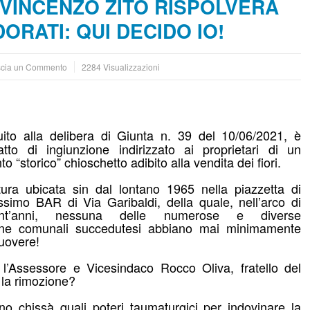
 VINCENZO ZITO RISPOLVERA
ORATI: QUI DECIDO IO!
scia un Commento
2284 Visualizzazioni
ito alla delibera di Giunta n. 39 del 10/06/2021, è
atto di ingiunzione indirizzato ai proprietari di un
 “storico” chioschetto adibito alla vendita dei fiori.
tura ubicata sin dal lontano 1965 nella piazzetta di
ssimo BAR di Via Garibaldi, della quale, nell’arco di
ant’anni, nessuna delle numerose e diverse
one comunali succedutesi abbiano mai minimamente
uovere!
l’Assessore e Vicesindaco Rocco Oliva, fratello del
a la rimozione?
o chissà quali poteri taumaturgici per indovinare la