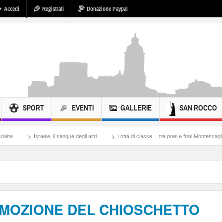
Accedi
Registrati
Donazione Paypal
SPORT
EVENTI
GALLERIE
SAN ROCCO
, il sangue degli altri
Lotta di classe… tra preti e frati Montescaglioso
Tonache
IMOZIONE DEL CHIOSCHETTO