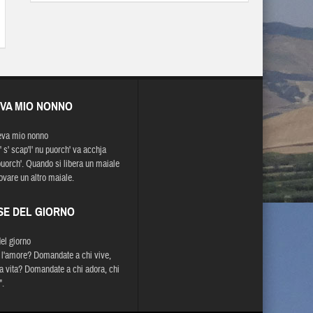
EVA MIO NONNO
eva mio nonno
 s' scap'l' nu puorch' va acchja
 puorch'. Quando si libera un maiale
rovare un altro maiale.
SE DEL GIORNO
del giorno
 l'amore? Domandate a chi vive,
la vita? Domandate a chi adora, chi
".