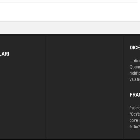
DIC
LARI
… dic
Quann'
n'old'
va a t
FRA
frase 
"Cos'è
cos'è 
è Dio?