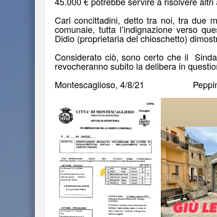
45.000 € potrebbe servire a risolvere altri
Cari concittadini, detto tra noi, tra due 
comunale, tutta l’indignazione verso que
Didio (proprietaria del chioschetto) dimostr
Considerato ciò, sono certo che il Sindac
revocheranno subito la delibera in ques
Montescaglioso, 4/8/21 Peppino Di