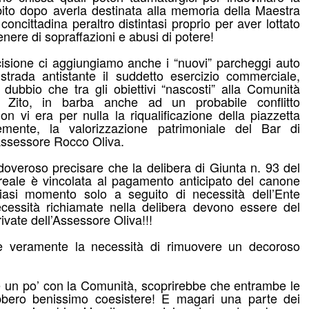
ubito dopo averla destinata alla memoria della Maestra
ncittadina peraltro distintasi proprio per aver lottato
nere di sopraffazioni e abusi di potere!
isione ci aggiungiamo anche i “nuovi” parcheggi auto
 strada antistante il suddetto esercizio commerciale,
e dubbio che tra gli obiettivi “nascosti” alla Comunità
a Zito, in barba anche ad un probabile conflitto
non vi era per nulla la riqualificazione della piazzetta
mente, la valorizzazione patrimoniale del Bar di
’Assessore Rocco Oliva.
 doveroso precisare che la delibera di Giunta n. 93 del
loreale è vincolata al pagamento anticipato del canone
asi momento solo a seguito di necessità dell’Ente
ecessità richiamate nella delibera devono essere del
vate dell’Assessore Oliva!!!
c’è veramente la necessità di rimuovere un decoroso
se un po’ con la Comunità, scoprirebbe che entrambe le
ebbero benissimo coesistere! E magari una parte dei