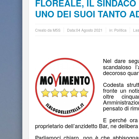
FLOREALE, IL SINDACO
UNO DEI SUOI TANTO AD
Creato da
M5S
Data:
04 Agosto 2021
in:
Politica
La
Nel dare
segu
scandaloso l’
decoroso quanto
Codesta strut
fronte un noti
oltre cinqu
Amministrazi
pensato di rim
E perché ora 
proprietario dell’anzidetto Bar, ne deliber
Parliamoci chiaro
, non è che abbisognan