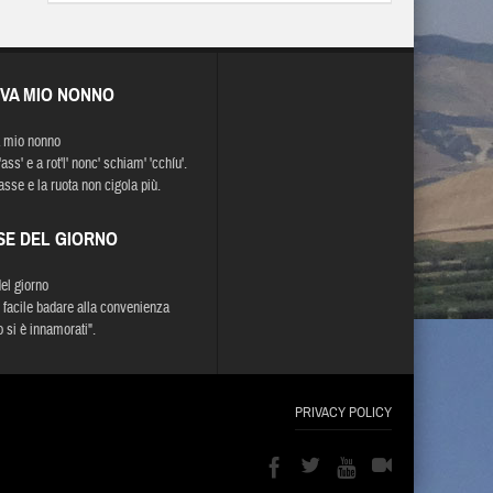
EVA MIO NONNO
 mio nonno
'ass' e a rot'l' nonc' schiam' 'cchíu'.
asse e la ruota non cigola più.
SE DEL GIORNO
del giorno
 facile badare alla convenienza
 si è innamorati".
PRIVACY POLICY