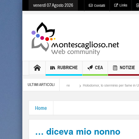
venerdì 07 Agosto 2026
Links
Contatti
RUBRICHE
CEA
NOTIZIE
ULTIMI ARTICOLI
Meloni, il lamento al potere
Holodomor, lo sterminio per fame in Ucraina
Isra
Home
… diceva mio nonno