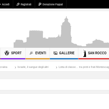
Accedi
Registrati
Donazione Paypal
SPORT
EVENTI
GALLERIE
SAN ROCCO
ele, il sangue degli altri
Lotta di classe… tra preti e frati Montescaglioso
Tonac