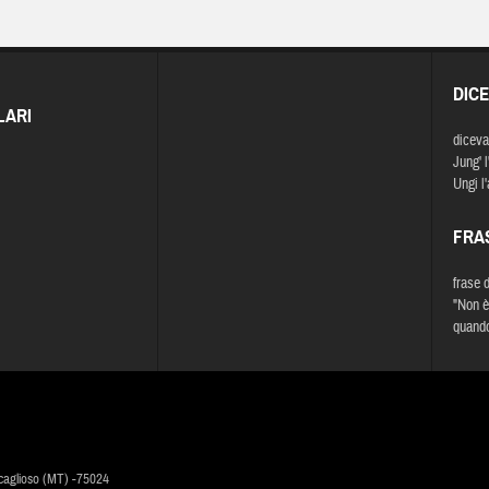
DIC
LARI
diceva
Jung' l
Ungi l'
FRA
frase 
"Non è
quando
caglioso (MT) -75024