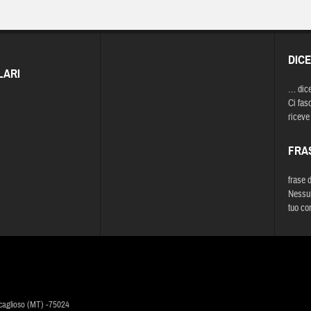
DIC
LARI
… dic
Ci fasc
riceve
FRA
frase 
Nessun
tuo co
caglioso (MT) -75024