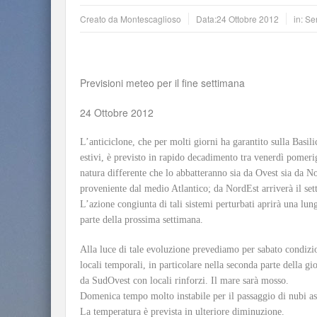
Creato da
Montescaglioso
Data:
24 Ottobre 2012
in: S
Previsioni meteo per il fine settimana
24 Ottobre 2012
L’anticiclone, che per molti giorni ha garantito sulla Basil
estivi, è previsto in rapido decadimento tra venerdì pomeri
natura differente che lo abbatteranno sia da Ovest sia da N
proveniente dal medio Atlantico; da NordEst arriverà il sett
L’azione congiunta di tali sistemi perturbati aprirà una lun
parte della prossima settimana.
Alla luce di tale evoluzione prevediamo per sabato condizi
locali temporali, in particolare nella seconda parte della g
da SudOvest con locali rinforzi. Il mare sarà mosso.
Domenica tempo molto instabile per il passaggio di nubi ass
La temperatura è prevista in ulteriore diminuzione.