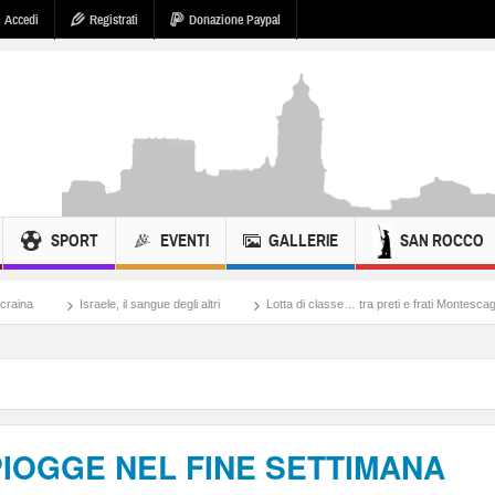
Accedi
Registrati
Donazione Paypal
SPORT
EVENTI
GALLERIE
SAN ROCCO
le, il sangue degli altri
Lotta di classe… tra preti e frati Montescaglioso
Tonac
:PIOGGE NEL FINE SETTIMANA