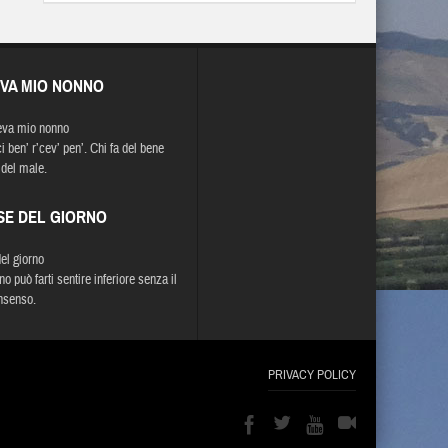
EVA MIO NONNO
eva mio nonno
i ben’ r’cev’ pen’. Chi fa del bene
 del male.
SE DEL GIORNO
del giorno
o può farti sentire inferiore senza il
nsenso.
PRIVACY POLICY