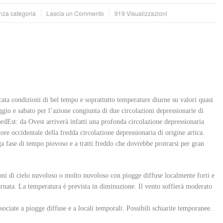
enza categoria
Lascia un Commento
919 Visualizzazioni
icata condizioni di bel tempo e soprattutto temperature diurne su valori quasi
ggio e sabato per l’azione congiunta di due circolazioni depressionarie di
ordEst: da Ovest arriverà infatti una profonda circolazione depressionaria
ore occidentale della fredda circolazione depressionaria di origine artica.
ga fase di tempo piovoso e a tratti freddo che dovrebbe protrarsi per gran
oni di cielo nuvoloso o molto nuvoloso con piogge diffuse localmente forti e
iornata. La temperatura è prevista in diminuzione. Il vento soffierà moderato
ociate a piogge diffuse e a locali temporali. Possibili schiarite temporanee.