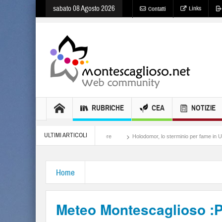
sabato 08 Agosto 2026
Links
Contatti
RUBRICHE
CEA
NOTIZIE
ULTIMI ARTICOLI
Meloni, il lamento al potere
Holodomor, lo sterminio per fame in Ucraina
Israe
Home
Meteo Montescaglioso 