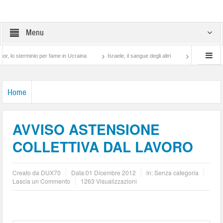
Menu
terminio per fame in Ucraina
Israele, il sangue degli altri
Lotta di classe… tra 
Home
AVVISO ASTENSIONE
COLLETTIVA DAL LAVORO
Creato da
DUX70
Data:
01 Dicembre 2012
in: Senza categoria
Lascia un Commento
1263 Visualizzazioni