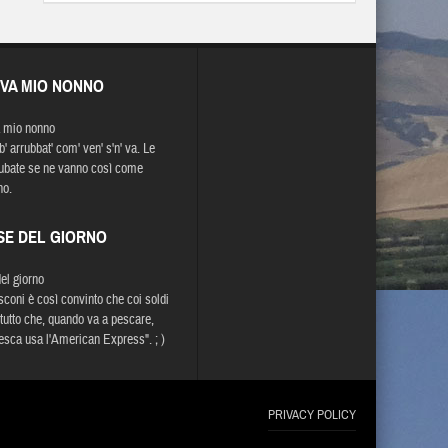
EVA MIO NONNO
 mio nonno
b' arrubbat' com' ven' s'n' va. Le
ubate se ne vanno così come
no.
SE DEL GIORNO
del giorno
sconi è così convinto che coi soldi
 tutto che, quando va a pescare,
sca usa l'American Express". ; )
PRIVACY POLICY