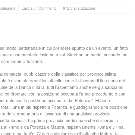
 categoria
Lascia un Commento
972 Visualizzazioni
osso modo, settimanale in cui prendere spunto da un evento, un fatto
timana e commentarlo insieme a voi. Sarebbe un modo, secondo me,
he comunque ci toccano.
consueta, pubblicazione della classifica per province stilata
e è diventata ormai ineluttabile come il discorso di fine anno del
le della Banca d’Italia, tutti l’aspettiamo anche se già sappiamo
tte di confrontarci con la posizione occupata l’anno precedente o con
 il confronto con la posizione occupata da Potenza? Ebbene
otali, una in più rispetto a Potenza, e guadagnando una posizione
ttura della graduatoria è l’assenza di una qualsiasi provincia
 settanta posti. La prima provincia meridionale che si scorge in
uila al 74mo e da Potenza e Matera, rispettivamente 76ma e 77ma.
 piacere ma tant’è. Ci può consolare solo il fatto che Matera (e