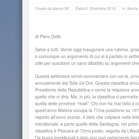
Creato da
pierod.58
Data:
01 Dicembre 2012
in: Senza
di Piero Didio
Salve a tutti. Vorrei oggi inaugurare una rubrica, gr
o comunque un argomento di cui si è parlato in set
utile per suscitare un sano dibattito su argomenti c
Questa settimana vorrei commentare con voi la, ormai 
annualmente dal Sole 24 Ore. Questa classifica annual
Presidente della Repubblica o come la relazione annua
quello che ci dirà. Ma, in più, la classifica ci perme
quella delle province “rivali”. Chi non ha mai fatto
quest’anno Matera occupa la 77ma posizione su 107 t
rispetto all’anno scorso. Il dato che colpisce nella le
meridionale, a parte quelle della Sardegna, nei primi
classifica è Pescara al 72mo posto, seguita da L’Aq
Da buoni meridionali il dato non può certamente farci