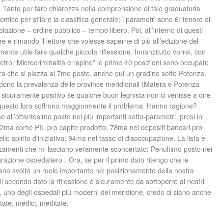
. Tanto per fare chiarezza nella comprensione di tale graduatoria
omico per stilare la classifica generale; i parametri sono 6: tenore di
polazione – ordine pubblico – tempo libero. Poi, all’interno di questi
re e rimando il lettore che volesse saperne di più all’edizione del
ente utile fare qualche piccola riflessione. Innanzitutto vorrei, con
etro “Microcriminalità e rapine” le prime 40 posizioni sono occupate
 che si piazza al 7mo posto, anche qui un gradino sotto Potenza.
o vedono la prevalenza delle province meridionali (Matera e Potenza
 sicuramente positivo se qualche buon leghista non ci venisse a dire
er questo loro soffrono maggiormente il problema. Hanno ragione?
all’ottantesimo posto nei più importanti sotto-parametri, presi in
 82ma come PIL pro capite prodotto; 78ma nei depositi bancari pro
o spirito d’iniziativa; 94ma nel tasso di disoccupazione. La lista è
zamenti che mi lasciano veramente sconcertato: Penultimo posto nei
igrazione ospedaliero”. Ora, se per il primo dato ritengo che le
iano svolto un ruolo importante nel posizionamento della nostra
il secondo dato la riflessione è sicuramente da sottoporre ai nostri
a, uno degli ospedali più moderni del meridione, credo ci siano anche
ate, medici, meditate.