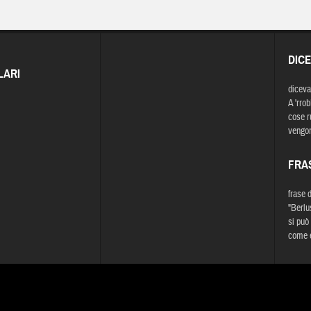
DIC
LARI
diceva
A 'rrob
cose r
vengo
FRA
frase 
"Berlu
si può
come e