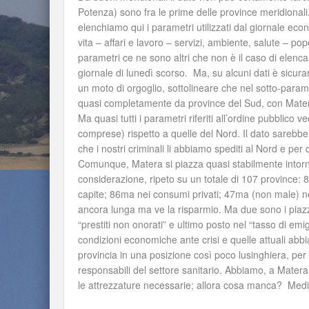
Potenza) sono fra le prime delle province meridionali
elenchiamo qui i parametri utilizzati dal giornale econ
vita – affari e lavoro – servizi, ambiente, salute – po
parametri ce ne sono altri che non è il caso di elenca
giornale di lunedì scorso. Ma, su alcuni dati è sicuram
un moto di orgoglio, sottolineare che nel sotto-param
quasi completamente da province del Sud, con Matera
Ma quasi tutti i parametri riferiti all’ordine pubblic
comprese) rispetto a quelle del Nord. Il dato sarebbe
che i nostri criminali li abbiamo spediti al Nord e p
Comunque, Matera si piazza quasi stabilmente intorno 
considerazione, ripeto su un totale di 107 province:
capite; 86ma nei consumi privati; 47ma (non male) nell
ancora lunga ma ve la risparmio. Ma due sono i piaz
“prestiti non onorati” e ultimo posto nel “tasso di em
condizioni economiche ante crisi e quelle attuali abb
provincia in una posizione così poco lusinghiera, per 
responsabili del settore sanitario. Abbiamo, a Mater
le attrezzature necessarie; allora cosa manca? Medit