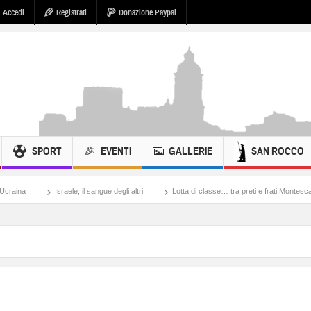
Accedi
Registrati
Donazione Paypal
SPORT
EVENTI
GALLERIE
SAN ROCCO
ele, il sangue degli altri
Lotta di classe… tra preti e frati Montescaglioso
Tonac