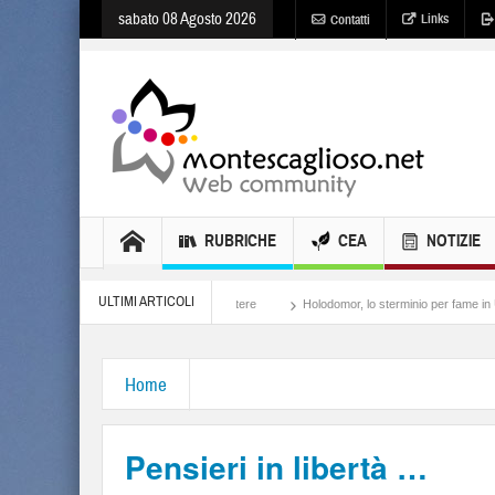
sabato 08 Agosto 2026
Links
Contatti
RUBRICHE
CEA
NOTIZIE
ULTIMI ARTICOLI
Meloni, il lamento al potere
Holodomor, lo sterminio per fame in Ucraina
Isra
Home
Pensieri in libertà …