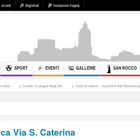
Accedi
Registrati
Donazione Paypal
SPORT
EVENTI
GALLERIE
SAN ROCCO
ele, il sangue degli altri
Lotta di classe… tra preti e frati Montescaglioso
Tonac
ca Via S. Caterina