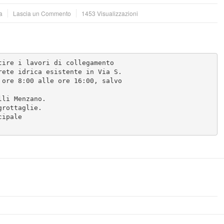
a
Lascia un Commento
1453 Visualizzazioni
ire i lavori di collegamento 

ete idrica esistente in Via S. 

ore 8:00 alle ore 16:00, salvo 

li Menzano.

rottaglie.

ipale
