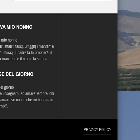
EVA MIO NONNO
 mio nonno
b', attan' l fascj, u figghj l manten' e
' l stuscj. Il padre fa la proprietà, il
la mantiene e il nipote la sciupa.
SE DEL GIORNO
del giorno
, insegnami ad amare! Amore, chi
 amare se non te che mi hai amato
imo!".
PRIVACY POLICY