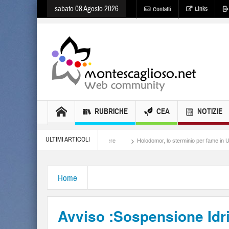
sabato 08 Agosto 2026
Links
Contatti
RUBRICHE
CEA
NOTIZIE
ULTIMI ARTICOLI
Meloni, il lamento al potere
Holodomor, lo sterminio per fame in Ucraina
Isra
Home
Avviso :Sospensione Idri