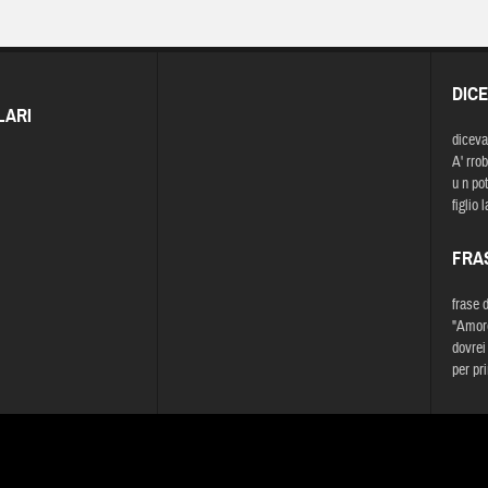
DIC
LARI
diceva
A' rrob
u n pot
figlio 
FRA
frase 
"Amore
dovrei
per pr