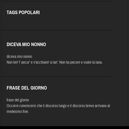
TAGS POPOLARI
DICEVA MIO NONNO
diceva mio nonno
Non ten' l' pecur' e v'acchiann' a lan'. Non ha pecore e vuole la lana.
FRASE DEL GIORNO
frase del giorno
Occorre convincersi che il discorso lungo e il discorso breve arrivano al
medesimo fine.