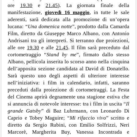
ore
19.30
e
21.45
). La giornata finale della
manifestazione,
giovedì 16 maggio
, in tutte le sale
aderenti, sarà dedicata alla promozione di un’opera
lucana: “
Una domenica notte
”, prodotto dalla Camarda
Film, diretto da Giuseppe Marco Albano, con Antonio
Andrisani tra gli interpreti. Si terranno due proiezioni,
alle ore
19.30
e alle
21.45
. Il film sarà preceduto dal
cortometraggio “
Stand by me
”, firmato dallo stesso
Albano, pellicola inserita lo scorso anno nella cinquina
dell’apposita sezione candidata al David di Donatello.
Sarà questo uno degli aspetti di ulteriore interesse
nell’iniziativa: i film in calendario, infatti, saranno
preceduti dalla proiezione di cortometraggi. La Festa
del Cinema aprirà degnamente una stagione estiva che
si annuncia di notevole interesse: tra i film in uscita “
Il
grande Gatsby
” di Baz Luhrmann, con Leonardo Di
Caprio e Tobey Maguire; “
Mi rifaccio vivo
” scritto e
diretto da Sergio Rubini, con Emilio Solfrizzi, Neri
Marcorè, Margherita Buy, Vanessa Incontrada e