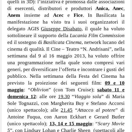
quelli in 3D): l’iniziativa è promossa dalle associazioni
di esercenti, distributori e produttori
Anica, Anec
,
Anem
insieme ad
Acec
e
Fice
. In Basilicata la
manifestazione ha visto tra i suoi organizzatori il
delegato AGIS
Giuseppe Disabato
, il quale ha voluto
sottolineare il supporto della
Lucania Film Commission
ed il sostegno di
Basilicata Cinema
, network lucano del
cinema di qualità. Il Cine – Teatro “N. Andrisani”, nella
settimana dal 9 al 16 maggio 2013, ha voluto offrire
una programmazione nella quale sono compresi vari
generi, per diversificare l’offerta e incontrare i gusti del
pubblico. Nella settimana della Festa del Cinema ha
previsto la proiezione dei seguenti film:
09 e 10
maggio
: “
Oblivion
” (con Tom Cruise);
sabato 11 e
domenica 12
: alle ore
19.30
“
Viaggio sola
” di Maria
Sole Tognazzi, con Margherita Buy e Stefano Accorsi
(unico spettacolo); alle
21.45
“
Attacco al potere
” di
Antoine Fuqua, con Aaron Eckhart e Gerard Butler
(unico spettacolo);
13, 14 e 15 maggio
: “
Scary Movie
5
”, con Lindsay Lohan e Charlie Sheen
(spettacoli alle