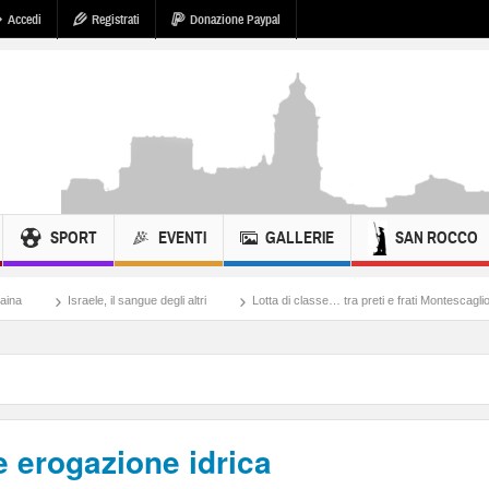
Accedi
Registrati
Donazione Paypal
SPORT
EVENTI
GALLERIE
SAN ROCCO
e, il sangue degli altri
Lotta di classe… tra preti e frati Montescaglioso
Tonach
 erogazione idrica