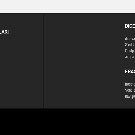
DIC
LARI
diceva
S'edda
l' pulp
acqua 
FRA
frase 
Venti 
navigat