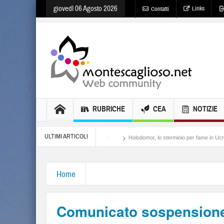
giovedì 06 Agosto 2026
Links
Contatti
RUBRICHE
CEA
NOTIZIE
ULTIMI ARTICOLI
Meloni, il lamento al potere
Holodomor, lo sterminio per fame in Ucraina
Israel
Home
Comunicato sospensione