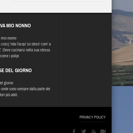
EVA MIO NONNO
 mio nonno
 coscj 'nda l'acqu' so stess' com' a
't'. Deve cucinarsi nella sua stessa
come i polipi
SE DEL GIORNO
del giorno
e onde sono sempre dalla parte dei
ori più abili.
PRIVACY POLICY