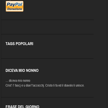
TAGS POPOLARI
DICEVA MIO NONNO
… diceva mio nonno
Crist’ I’ fascj e u diav’I’accocchj. Cristo li fa ed il diavolo li unisce.
FRASE DEL GIORNO