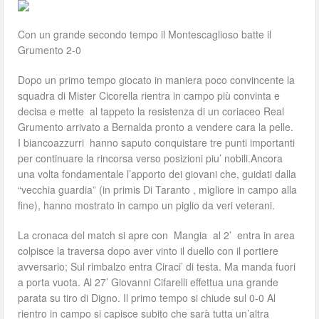
Con un grande secondo tempo il Montescaglioso batte il
Grumento 2-0
Dopo un primo tempo giocato in maniera poco convincente la
squadra di Mister Cicorella rientra in campo più convinta e
decisa e mette al tappeto la resistenza di un coriaceo Real
Grumento arrivato a Bernalda pronto a vendere cara la pelle.
I biancoazzurri hanno saputo conquistare tre punti importanti
per continuare la rincorsa verso posizioni piu’ nobili.Ancora
una volta fondamentale l’apporto dei giovani che, guidati dalla
“vecchia guardia” (in primis Di Taranto , migliore in campo alla
fine), hanno mostrato in campo un piglio da veri veterani.
La cronaca del match si apre con Mangia al 2’ entra in area
colpisce la traversa dopo aver vinto il duello con il portiere
avversario; Sul rimbalzo entra Ciraci’ di testa. Ma manda fuori
a porta vuota. Al 27’ Giovanni Cifarelli effettua una grande
parata su tiro di Digno. Il primo tempo si chiude sul 0-0 Al
rientro in campo si capisce subito che sarà tutta un’altra