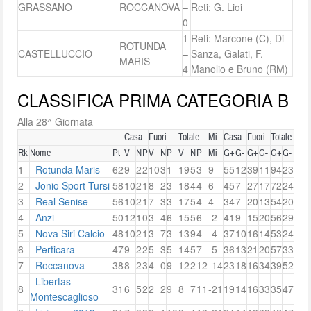
GRASSANO
ROCCANOVA
–
Reti: G. Lioi
0
1
Reti: Marcone (C), Di
ROTUNDA
CASTELLUCCIO
–
Sanza, Galati, F.
MARIS
4
Manolio e Bruno (RM)
CLASSIFICA PRIMA CATEGORIA B
Alla 28^ Giornata
Casa
Fuori
Totale
Mi
Casa
Fuori
Totale
Rk
Nome
Pt
V
N
P
V
N
P
V
N
P
Mi
G+
G-
G+
G-
G+
G-
1
Rotunda Maris
62
9
2
2
10
3
1
19
5
3
9
55
12
39
11
94
23
2
Jonio Sport Tursi
58
10
2
1
8
2
3
18
4
4
6
45
7
27
17
72
24
3
Real Senise
56
10
2
1
7
3
3
17
5
4
4
34
7
20
13
54
20
4
Anzi
50
12
1
0
3
4
6
15
5
6
-2
41
9
15
20
56
29
5
Nova Siri Calcio
48
10
2
1
3
7
3
13
9
4
-4
37
10
16
14
53
24
6
Perticara
47
9
2
2
5
3
5
14
5
7
-5
36
13
21
20
57
33
7
Roccanova
38
8
2
3
4
0
9
12
2
12
-14
23
18
16
34
39
52
Libertas
8
31
6
5
2
2
2
9
8
7
11
-21
19
14
16
33
35
47
Montescaglioso