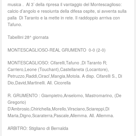
musica . Al 3’ della ripresa il vantaggio del Montescaglioso:
calcio d’angolo e resoiunta della difesa ospite, si avventa sulla
palla Di Taranto e la mette in rete. Il raddoppio arrriva con
Tafuno.
Tabellini 28^ giornata
MONTESCAGLIOSO-REAL GRUMENTO 0-0 (2-0)
MONTESCAGLIOSO: Cifarelli,Tafuno ,Di Taranto R;
Carriero,Leone (Touchant),Castellaneta (Locantore),
Petruzzo,Raddi,Ciraci’,Mangia,Motola. A disp. Cifarelli S., Di
Dio,David,Martinelli. All. Cicorella
R. GRUMENTO : Giampietro,Anselomo, Mastromarino, (De
Gregorio)
D’Ambrosio,Chirichella,Morello,Virsciano,Sciareppi,Di
Maria,Digno,Scaraterra,Pascale,Allemma. All. Allemma.
ARBITRO: Stigliano di Bernalda