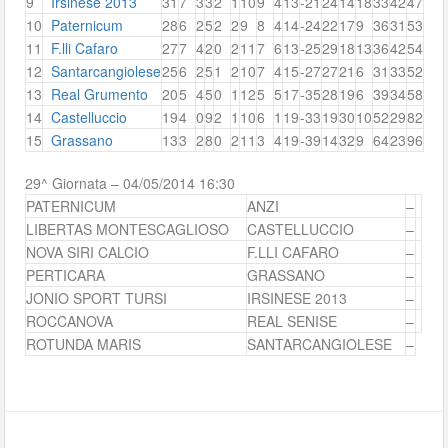
9
Irsinese 2013
31
7
3
3
2
1
10
9
4
13
-21
24
14
18
33
42
47
10
Paternicum
28
6
2
5
2
2
9
8
4
14
-24
22
17
9
36
31
53
11
F.lli Cafaro
27
7
4
2
0
2
11
7
6
13
-25
29
18
13
36
42
54
12
Santarcangiolese
25
6
2
5
1
2
10
7
4
15
-27
27
21
6
31
33
52
13
Real Grumento
20
5
4
5
0
1
12
5
5
17
-35
28
19
6
39
34
58
14
Castelluccio
19
4
0
9
2
1
10
6
1
19
-33
19
30
10
52
29
82
15
Grassano
13
3
2
8
0
2
11
3
4
19
-39
14
32
9
64
23
96
29^ Giornata – 04/05/2014 16:30
PATERNICUM
ANZI
–
LIBERTAS MONTESCAGLIOSO
CASTELLUCCIO
–
NOVA SIRI CALCIO
F.LLI CAFARO
–
PERTICARA
GRASSANO
–
JONIO SPORT TURSI
IRSINESE 2013
–
ROCCANOVA
REAL SENISE
–
ROTUNDA MARIS
SANTARCANGIOLESE
–