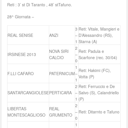
Reti : 3’ st Di Taranto , 48’ stTafuno.
28^ Giornata –
3
Reti: Vitale, Mangieri e
REAL SENISE
ANZI
–
D’Alessandro (RS),
1
Starna (A)
2
NOVA SIRI
Reti: Padula e
IRSINESE 2013
–
CALCIO
Scarfone (rec. 30/04)
0
1
Reti: Hakimi (FC),
F.LLI CAFARO
PATERNICUM
–
Votta (P)
1
2
Reti: Ferruccio e De
SANTARCANGIOLESE
PERTICARA
–
Salvo (S), Calandriello
1
(P)
2
LIBERTAS
REAL
–
Reti: Ditarnto e Tafuno
MONTESCAGLIOSO
GRUMENTO
0
1